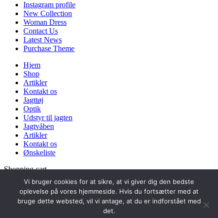
Instagram profile
New Collection
Woman Dress
Contact Us
Latest News
Purchase Theme
Hjem
Shop
Artikler
Kontakt os
Jagttøj
Optik
Udstyr til jagten
Jagtvåben
Artikler
Kontakt os
Ønskeliste
Shopping cart
Close
Vi bruger cookies for at sikre, at vi giver dig den bedste
Search
oplevelse på vores hjemmeside. Hvis du fortsætter med at
Indtast hvad du vil søge efter..
bruge dette websted, vil vi antage, at du er indforstået med
Menu
det.
Hjem