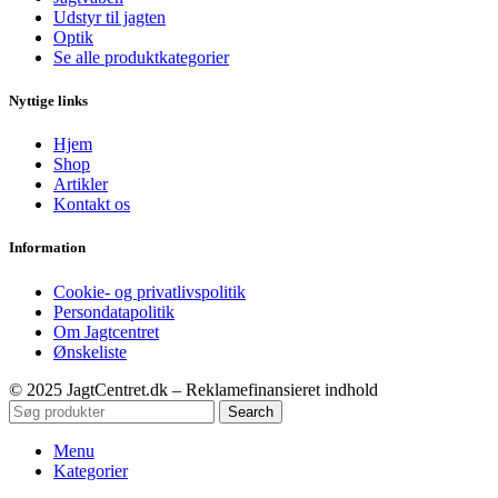
Udstyr til jagten
Optik
Se alle produktkategorier
Nyttige links
Hjem
Shop
Artikler
Kontakt os
Information
Cookie- og privatlivspolitik
Persondatapolitik
Om Jagtcentret
Ønskeliste
© 2025 JagtCentret.dk – Reklamefinansieret indhold
Search
Menu
Kategorier