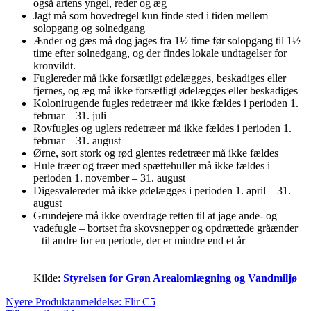
også artens yngel, reder og æg
Jagt må som hovedregel kun finde sted i tiden mellem
solopgang og solnedgang
Ænder og gæs må dog jages fra 1½ time før solopgang til 1½
time efter solnedgang, og der findes lokale undtagelser for
kronvildt.
Fuglereder må ikke forsætligt ødelægges, beskadiges eller
fjernes, og æg må ikke forsætligt ødelægges eller beskadiges
Kolonirugende fugles redetræer må ikke fældes i perioden 1.
februar – 31. juli
Rovfugles og uglers redetræer må ikke fældes i perioden 1.
februar – 31. august
Ørne, sort stork og rød glentes redetræer må ikke fældes
Hule træer og træer med spættehuller må ikke fældes i
perioden 1. november – 31. august
Digesvalereder må ikke ødelægges i perioden 1. april – 31.
august
Grundejere må ikke overdrage retten til at jage ande- og
vadefugle – bortset fra skovsnepper og opdrættede gråænder
– til andre for en periode, der er mindre end et år
Kilde:
Styrelsen for Grøn Arealomlægning og Vandmiljø
Nyere
Produktanmeldelse: Flir C5