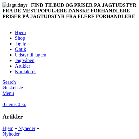
FIND TILBUD OG PRISER PÅ JAGTUDSTYR
FRA DE MEST POPULÆRE DANSKE FORHANDLERE
PRISER PÅ JAGTUDSTYR FRA FLERE FORHANDLERE
Hjem
Shop
Jagttøj
Optik
Udstyr til jagten
Jagtvåben
Artikler
Kontakt os
Search
Ønskeliste
Menu
0
items
0
kr.
Artikler
Hjem
»
Nyheder
»
Nyheder