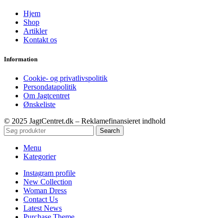
Hjem
Shop
Artikler
Kontakt os
Information
Cookie- og privatlivspolitik
Persondatapolitik
Om Jagtcentret
Ønskeliste
© 2025 JagtCentret.dk – Reklamefinansieret indhold
Search
Menu
Kategorier
Instagram profile
New Collection
Woman Dress
Contact Us
Latest News
Purchase Theme