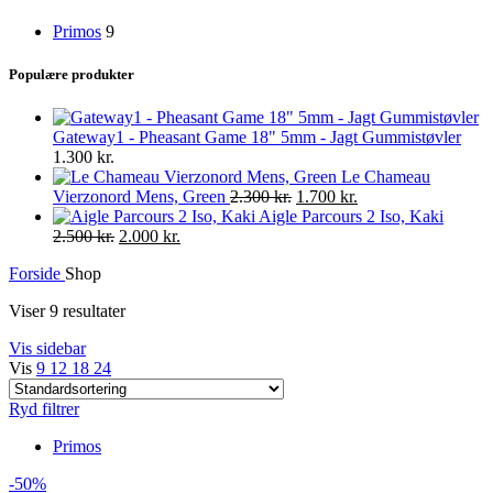
Primos
9
Populære produkter
Gateway1 - Pheasant Game 18" 5mm - Jagt Gummistøvler
1.300
kr.
Le Chameau
Original
Current
Vierzonord Mens, Green
2.300
kr.
1.700
kr.
price
price
Aigle Parcours 2 Iso, Kaki
Original
Current
was:
is:
2.500
kr.
2.000
kr.
price
price
2.300 kr..
1.700 kr..
Forside
Shop
was:
is:
2.500 kr..
2.000 kr..
Viser 9 resultater
Vis sidebar
Vis
9
12
18
24
Ryd filtrer
Primos
-50%