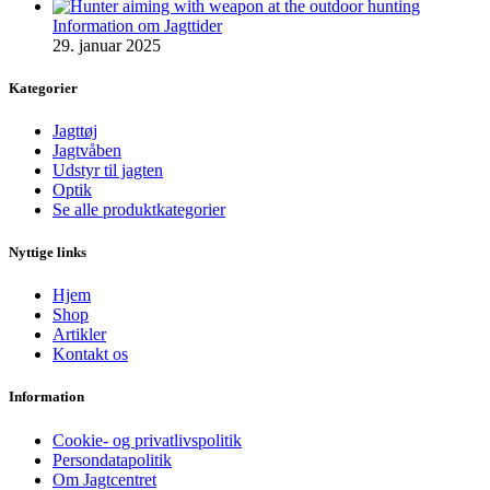
Information om Jagttider
29. januar 2025
Kategorier
Jagttøj
Jagtvåben
Udstyr til jagten
Optik
Se alle produktkategorier
Nyttige links
Hjem
Shop
Artikler
Kontakt os
Information
Cookie- og privatlivspolitik
Persondatapolitik
Om Jagtcentret