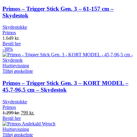
Primos – Trigger Stick Gen. 3 – 61-157 cm –
Skydestok
Skydestokke
Primos
1.649
kr.
Bestil her
-38%
Hurtigvisning
Tilføj ønskeliste
Primos – Trigger Stick Gen. 3 – KORT MODEL –
45,7-96,5 cm – Skydestok
Skydestokke
Primos
Original
Current
1.299
kr.
799
kr.
price
price
Bestil her
was:
is:
1.299 kr..
799 kr..
Hurtigvisning
Tilføj ønskeliste