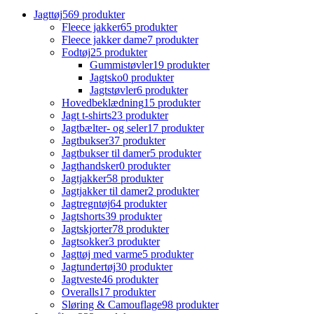
Jagttøj
569 produkter
Fleece jakker
65 produkter
Fleece jakker dame
7 produkter
Fodtøj
25 produkter
Gummistøvler
19 produkter
Jagtsko
0 produkter
Jagtstøvler
6 produkter
Hovedbeklædning
15 produkter
Jagt t-shirts
23 produkter
Jagtbælter- og seler
17 produkter
Jagtbukser
37 produkter
Jagtbukser til damer
5 produkter
Jagthandsker
0 produkter
Jagtjakker
58 produkter
Jagtjakker til damer
2 produkter
Jagtregntøj
64 produkter
Jagtshorts
39 produkter
Jagtskjorter
78 produkter
Jagtsokker
3 produkter
Jagttøj med varme
5 produkter
Jagtundertøj
30 produkter
Jagtveste
46 produkter
Overalls
17 produkter
Sløring & Camouflage
98 produkter