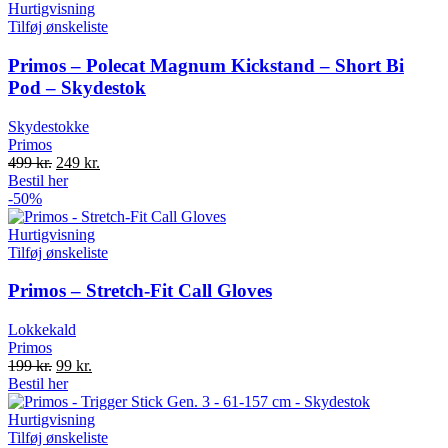
Hurtigvisning
Tilføj ønskeliste
Primos – Polecat Magnum Kickstand – Short Bi
Pod – Skydestok
Skydestokke
Primos
Original
Current
499
kr.
249
kr.
price
price
Bestil her
was:
is:
-50%
499 kr..
249 kr..
Hurtigvisning
Tilføj ønskeliste
Primos – Stretch-Fit Call Gloves
Lokkekald
Primos
Original
Current
199
kr.
99
kr.
price
price
Bestil her
was:
is:
199 kr..
99 kr..
Hurtigvisning
Tilføj ønskeliste