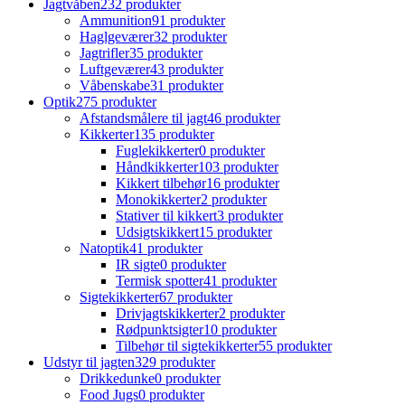
Jagtvåben
232 produkter
Ammunition
91 produkter
Haglgeværer
32 produkter
Jagtrifler
35 produkter
Luftgeværer
43 produkter
Våbenskabe
31 produkter
Optik
275 produkter
Afstandsmålere til jagt
46 produkter
Kikkerter
135 produkter
Fuglekikkerter
0 produkter
Håndkikkerter
103 produkter
Kikkert tilbehør
16 produkter
Monokikkerter
2 produkter
Stativer til kikkert
3 produkter
Udsigtskikkert
15 produkter
Natoptik
41 produkter
IR sigte
0 produkter
Termisk spotter
41 produkter
Sigtekikkerter
67 produkter
Drivjagtskikkerter
2 produkter
Rødpunktsigter
10 produkter
Tilbehør til sigtekikkerter
55 produkter
Udstyr til jagten
329 produkter
Drikkedunke
0 produkter
Food Jugs
0 produkter