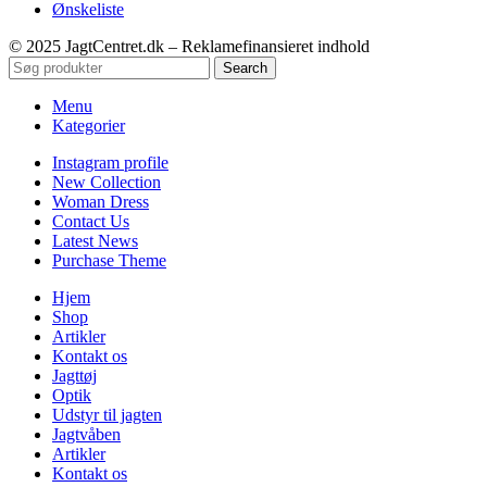
Ønskeliste
© 2025 JagtCentret.dk – Reklamefinansieret indhold
Search
Menu
Kategorier
Instagram profile
New Collection
Woman Dress
Contact Us
Latest News
Purchase Theme
Hjem
Shop
Artikler
Kontakt os
Jagttøj
Optik
Udstyr til jagten
Jagtvåben
Artikler
Kontakt os