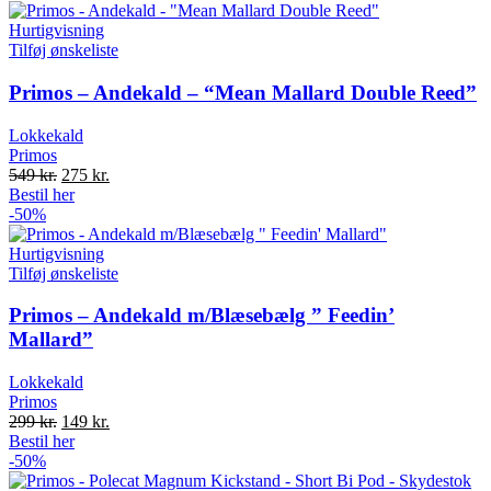
Hurtigvisning
Tilføj ønskeliste
Primos – Andekald – “Mean Mallard Double Reed”
Lokkekald
Primos
Original
Current
549
kr.
275
kr.
price
price
Bestil her
was:
is:
-50%
549 kr..
275 kr..
Hurtigvisning
Tilføj ønskeliste
Primos – Andekald m/Blæsebælg ” Feedin’
Mallard”
Lokkekald
Primos
Original
Current
299
kr.
149
kr.
price
price
Bestil her
was:
is:
-50%
299 kr..
149 kr..