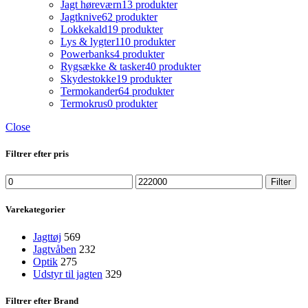
Jagt høreværn
13 produkter
Jagtknive
62 produkter
Lokkekald
19 produkter
Lys & lygter
110 produkter
Powerbanks
4 produkter
Rygsække & tasker
40 produkter
Skydestokke
19 produkter
Termokander
64 produkter
Termokrus
0 produkter
Close
Filtrer efter pris
Mindste
Højeste
Filter
pris
pris
Varekategorier
Jagttøj
569
Jagtvåben
232
Optik
275
Udstyr til jagten
329
Filtrer efter Brand