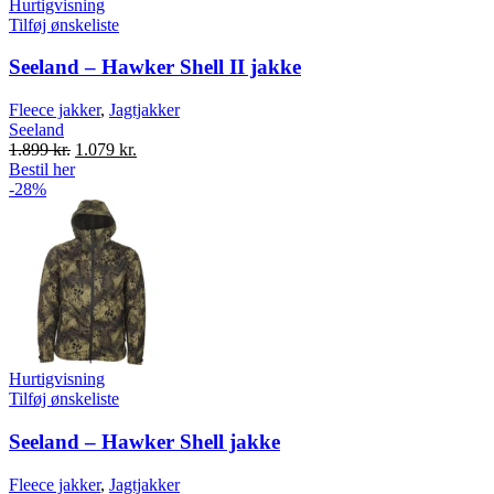
Hurtigvisning
Tilføj ønskeliste
Seeland – Hawker Shell II jakke
Fleece jakker
,
Jagtjakker
Seeland
Original
Current
1.899
kr.
1.079
kr.
price
price
Bestil her
was:
is:
-28%
1.899 kr..
1.079 kr..
Hurtigvisning
Tilføj ønskeliste
Seeland – Hawker Shell jakke
Fleece jakker
,
Jagtjakker