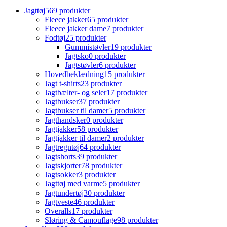
Jagttøj
569 produkter
Fleece jakker
65 produkter
Fleece jakker dame
7 produkter
Fodtøj
25 produkter
Gummistøvler
19 produkter
Jagtsko
0 produkter
Jagtstøvler
6 produkter
Hovedbeklædning
15 produkter
Jagt t-shirts
23 produkter
Jagtbælter- og seler
17 produkter
Jagtbukser
37 produkter
Jagtbukser til damer
5 produkter
Jagthandsker
0 produkter
Jagtjakker
58 produkter
Jagtjakker til damer
2 produkter
Jagtregntøj
64 produkter
Jagtshorts
39 produkter
Jagtskjorter
78 produkter
Jagtsokker
3 produkter
Jagttøj med varme
5 produkter
Jagtundertøj
30 produkter
Jagtveste
46 produkter
Overalls
17 produkter
Sløring & Camouflage
98 produkter