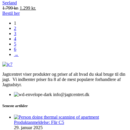
Seeland
Original
Current
1.799
kr.
1.299
kr.
price
price
Bestil her
was:
is:
1
1.799 kr..
1.299 kr..
2
3
4
5
6
→
Jagtcentret viser produkter og priser af alt hvad du skal bruge til din
jagt. Vi indhenter priser fra 8 af de mest populære forhandlere af
Jagtudstyr.
info@jagtcentret.dk
Seneste artikler
Produktanmeldelse: Flir C5
29. januar 2025