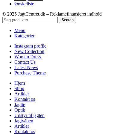
Ønskeliste
© 2025 JagtCentret.dk – Reklamefinansieret indhold
Search
Menu
Kategorier
Instagram profile
New Collection
Woman Dress
Contact Us
Latest News
Purchase Theme
Hjem
Shop
Artikler
Kontakt os
Jagttøj
Optik
Udstyr til jagten
Jagtvåben
Artikler
Kontakt os