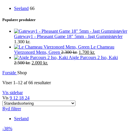
Seeland
66
Populære produkter
Gateway1 - Pheasant Game 18" 5mm - Jagt Gummistøvler
1.300
kr.
Le Chameau
Original
Current
Vierzonord Mens, Green
2.300
kr.
1.700
kr.
price
price
Aigle Parcours 2 Iso, Kaki
Original
Current
was:
is:
2.500
kr.
2.000
kr.
price
price
2.300 kr..
1.700 kr..
Forside
Shop
was:
is:
2.500 kr..
2.000 kr..
Viser 1–12 af 66 resultater
Vis sidebar
Vis
9
12
18
24
Ryd filtrer
Seeland
-38%