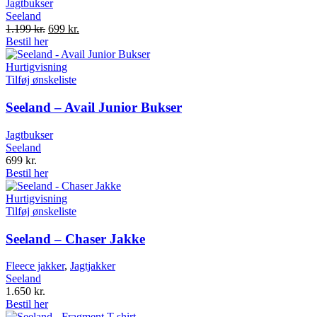
Jagtbukser
Seeland
Original
Current
1.199
kr.
699
kr.
price
price
Bestil her
was:
is:
1.199 kr..
699 kr..
Hurtigvisning
Tilføj ønskeliste
Seeland – Avail Junior Bukser
Jagtbukser
Seeland
699
kr.
Bestil her
Hurtigvisning
Tilføj ønskeliste
Seeland – Chaser Jakke
Fleece jakker
,
Jagtjakker
Seeland
1.650
kr.
Bestil her