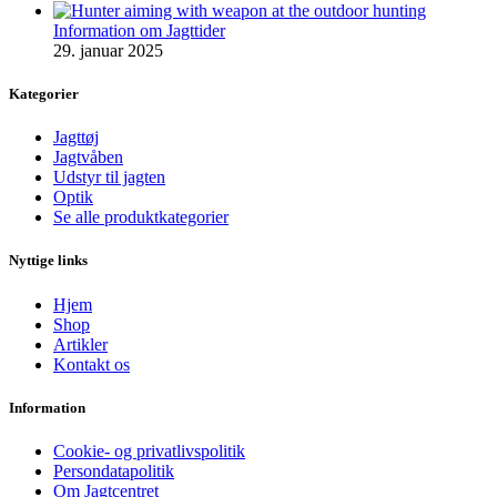
Information om Jagttider
29. januar 2025
Kategorier
Jagttøj
Jagtvåben
Udstyr til jagten
Optik
Se alle produktkategorier
Nyttige links
Hjem
Shop
Artikler
Kontakt os
Information
Cookie- og privatlivspolitik
Persondatapolitik
Om Jagtcentret