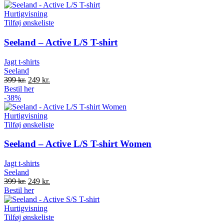
Hurtigvisning
Tilføj ønskeliste
Seeland – Active L/S T-shirt
Jagt t-shirts
Seeland
Original
Current
399
kr.
249
kr.
price
price
Bestil her
was:
is:
-38%
399 kr..
249 kr..
Hurtigvisning
Tilføj ønskeliste
Seeland – Active L/S T-shirt Women
Jagt t-shirts
Seeland
Original
Current
399
kr.
249
kr.
price
price
Bestil her
was:
is:
399 kr..
249 kr..
Hurtigvisning
Tilføj ønskeliste