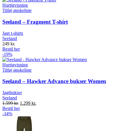
Hurtigvisning
Tilføj ønskeliste
Seeland – Fragment T-shirt
Jagt t-shirts
Seeland
249
kr.
Bestil her
-19%
Hurtigvisning
Tilføj ønskeliste
Seeland – Hawker Advance bukser Women
Jagtbukser
Seeland
Original
Current
1.599
kr.
1.299
kr.
price
price
Bestil her
was:
is:
-34%
1.599 kr..
1.299 kr..