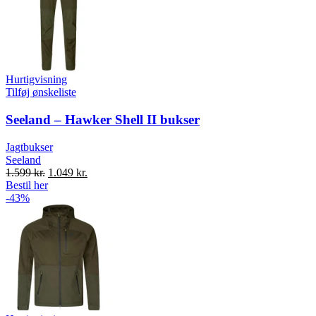
Hurtigvisning
Tilføj ønskeliste
Seeland – Hawker Shell II bukser
Jagtbukser
Seeland
Original
Current
1.599
kr.
1.049
kr.
price
price
Bestil her
was:
is:
-43%
1.599 kr..
1.049 kr..