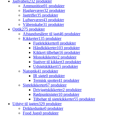
Jagtvåben
232 produkter
Ammunition
91 produkter
Haglgeværer
32 produkter
Jagtrifler
35 produkter
Luftgeværer
43 produkter
Våbenskabe
31 produkter
Optik
275 produkter
Afstandsmålere til jagt
46 produkter
Kikkerter
135 produkter
Fuglekikkerter
0 produkter
Håndkikkerter
103 produkter
Kikkert tilbehør
16 produkter
Monokikkerter
2 produkter
Stativer til kikkert
3 produkter
Udsigtskikkert
15 produkter
Natoptik
41 produkter
IR sigte
0 produkter
Termisk spotter
41 produkter
Sigtekikkerter
67 produkter
Drivjagtskikkerter
2 produkter
Rødpunktsigter
10 produkter
Tilbehør til sigtekikkerter
55 produkter
Udstyr til jagten
329 produkter
Drikkedunke
0 produkter
Food Jugs
0 produkter