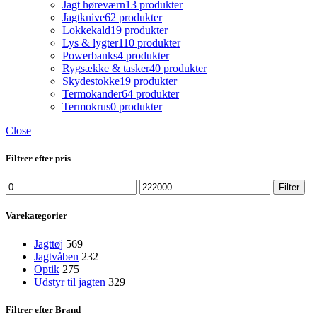
Jagt høreværn
13 produkter
Jagtknive
62 produkter
Lokkekald
19 produkter
Lys & lygter
110 produkter
Powerbanks
4 produkter
Rygsække & tasker
40 produkter
Skydestokke
19 produkter
Termokander
64 produkter
Termokrus
0 produkter
Close
Filtrer efter pris
Mindste
Højeste
Filter
pris
pris
Varekategorier
Jagttøj
569
Jagtvåben
232
Optik
275
Udstyr til jagten
329
Filtrer efter Brand