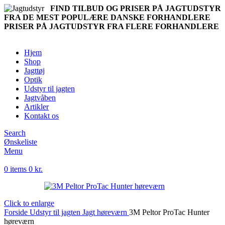
FIND TILBUD OG PRISER PÅ JAGTUDSTYR
FRA DE MEST POPULÆRE DANSKE FORHANDLERE
PRISER PÅ JAGTUDSTYR FRA FLERE FORHANDLERE
Hjem
Shop
Jagttøj
Optik
Udstyr til jagten
Jagtvåben
Artikler
Kontakt os
Search
Ønskeliste
Menu
0
items
0
kr.
Click to enlarge
Forside
Udstyr til jagten
Jagt høreværn
3M Peltor ProTac Hunter
høreværn