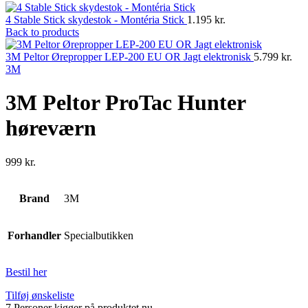
4 Stable Stick skydestok - Montéria Stick
1.195
kr.
Back to products
3M Peltor Ørepropper LEP-200 EU OR Jagt elektronisk
5.799
kr.
3M
3M Peltor ProTac Hunter
høreværn
999
kr.
Brand
3M
Forhandler
Specialbutikken
Bestil her
Tilføj ønskeliste
7
Personer kigger på produktet nu