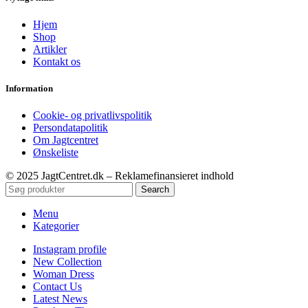
Hjem
Shop
Artikler
Kontakt os
Information
Cookie- og privatlivspolitik
Persondatapolitik
Om Jagtcentret
Ønskeliste
© 2025 JagtCentret.dk – Reklamefinansieret indhold
Search
Menu
Kategorier
Instagram profile
New Collection
Woman Dress
Contact Us
Latest News