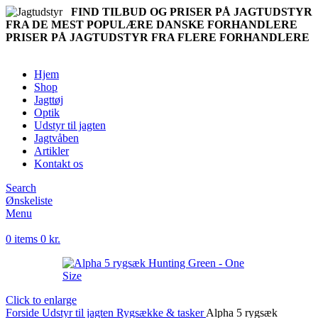
FIND TILBUD OG PRISER PÅ JAGTUDSTYR
FRA DE MEST POPULÆRE DANSKE FORHANDLERE
PRISER PÅ JAGTUDSTYR FRA FLERE FORHANDLERE
Hjem
Shop
Jagttøj
Optik
Udstyr til jagten
Jagtvåben
Artikler
Kontakt os
Search
Ønskeliste
Menu
0
items
0
kr.
Click to enlarge
Forside
Udstyr til jagten
Rygsække & tasker
Alpha 5 rygsæk