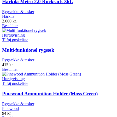
Härkila Metso 2.0 Rucksack 36L
Rygsække & tasker
Härkila
2.000
kr.
Bestil her
Hurtigvisning
Tilføj ønskeliste
Multi-funktionel rygsæk
Rygsække & tasker
415
kr.
Bestil her
Hurtigvisning
Tilføj ønskeliste
Pinewood Ammunition Holder (Moss Green)
Rygsække & tasker
Pinewood
94
kr.