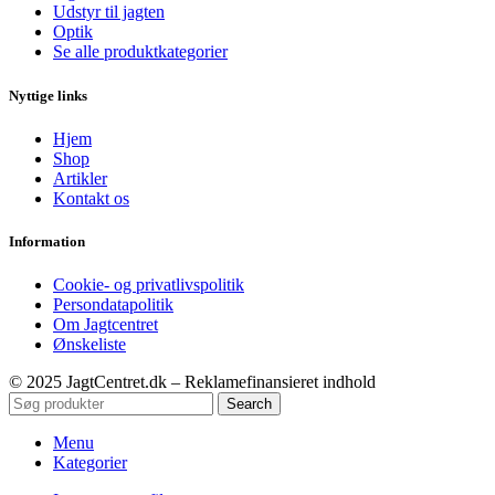
Udstyr til jagten
Optik
Se alle produktkategorier
Nyttige links
Hjem
Shop
Artikler
Kontakt os
Information
Cookie- og privatlivspolitik
Persondatapolitik
Om Jagtcentret
Ønskeliste
© 2025 JagtCentret.dk – Reklamefinansieret indhold
Search
Menu
Kategorier