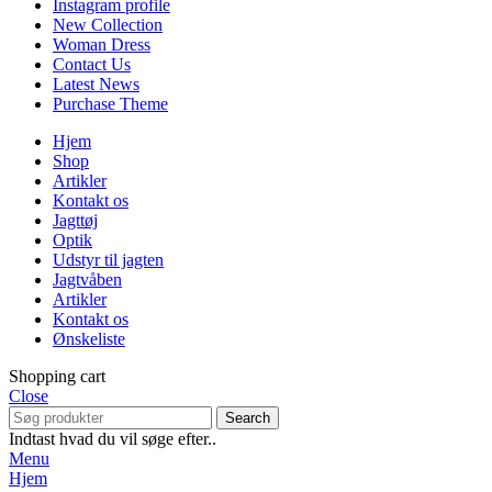
Instagram profile
New Collection
Woman Dress
Contact Us
Latest News
Purchase Theme
Hjem
Shop
Artikler
Kontakt os
Jagttøj
Optik
Udstyr til jagten
Jagtvåben
Artikler
Kontakt os
Ønskeliste
Shopping cart
Close
Search
Indtast hvad du vil søge efter..
Menu
Hjem