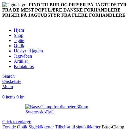
FIND TILBUD OG PRISER PÅ JAGTUDSTYR
FRA DE MEST POPULÆRE DANSKE FORHANDLERE
PRISER PÅ JAGTUDSTYR FRA FLERE FORHANDLERE
Hjem
Shop
Jagttøj
Optik
Udstyr til jagten
Jagtvåben
Artikler
Kontakt os
Search
Ønskeliste
Menu
0
items
0
kr.
Click to enlarge
Forside
Optik
Sigtekikkerter
Tilbehør til sigtekikkerter
Base-Clamp