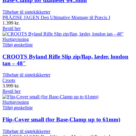
Base-Clamp for diameter 64.5mm
Tilbehør til sigtekikkerter
PRÄZISE JAGEN Den Ultimative Montage til Præcis J
1.399
kr.
Bestil her
Hurtigvisning
Tilføj ønskeliste
CROOTS Byland Rifle Slip zip/flap, læder, london
tan – 48″
Tilbehør til sigtekikkerter
Croots
3.999
kr.
Bestil her
Hurtigvisning
Tilføj ønskeliste
Flip-Cover small (for Base-Clamp up to 61mm)
Tilbehør til sigtekikkerter