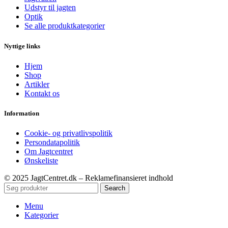
Udstyr til jagten
Optik
Se alle produktkategorier
Nyttige links
Hjem
Shop
Artikler
Kontakt os
Information
Cookie- og privatlivspolitik
Persondatapolitik
Om Jagtcentret
Ønskeliste
© 2025 JagtCentret.dk – Reklamefinansieret indhold
Search
Menu
Kategorier