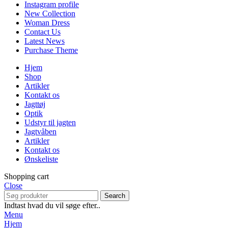
Instagram profile
New Collection
Woman Dress
Contact Us
Latest News
Purchase Theme
Hjem
Shop
Artikler
Kontakt os
Jagttøj
Optik
Udstyr til jagten
Jagtvåben
Artikler
Kontakt os
Ønskeliste
Shopping cart
Close
Search
Indtast hvad du vil søge efter..
Menu
Hjem