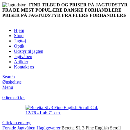
FIND TILBUD OG PRISER PÅ JAGTUDSTYR
FRA DE MEST POPULÆRE DANSKE FORHANDLERE
PRISER PÅ JAGTUDSTYR FRA FLERE FORHANDLERE
Hjem
Shop
Jagttøj
Optik
Udstyr til jagten
Jagtvåben
Artikler
Kontakt os
Search
Ønskeliste
Menu
0
items
0
kr.
Click to enlarge
Forside
Jagtvåben
Haglgeværer
Beretta SL 3 Fine English Scroll