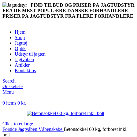
FIND TILBUD OG PRISER PÅ JAGTUDSTYR
FRA DE MEST POPULÆRE DANSKE FORHANDLERE
PRISER PÅ JAGTUDSTYR FRA FLERE FORHANDLERE
Hjem
Shop
Jagttøj
Optik
Udstyr til jagten
Jagtvåben
Artikler
Kontakt os
Search
Ønskeliste
Menu
0
items
0
kr.
Click to enlarge
Forside
Jagtvåben
Våbenskabe
Betonsokkel 60 kg, forboret inkl.
bolt