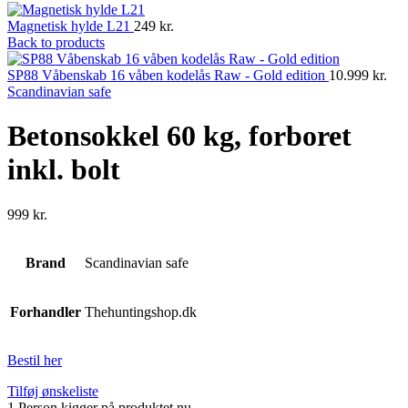
Magnetisk hylde L21
249
kr.
Back to products
SP88 Våbenskab 16 våben kodelås Raw - Gold edition
10.999
kr.
Scandinavian safe
Betonsokkel 60 kg, forboret
inkl. bolt
999
kr.
Brand
Scandinavian safe
Forhandler
Thehuntingshop.dk
Bestil her
Tilføj ønskeliste
1
Person kigger på produktet nu