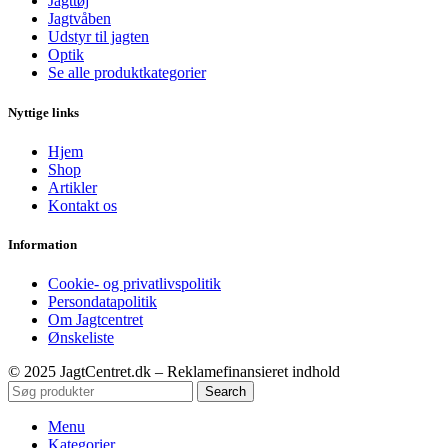
Jagttøj
Jagtvåben
Udstyr til jagten
Optik
Se alle produktkategorier
Nyttige links
Hjem
Shop
Artikler
Kontakt os
Information
Cookie- og privatlivspolitik
Persondatapolitik
Om Jagtcentret
Ønskeliste
© 2025 JagtCentret.dk – Reklamefinansieret indhold
Search
Menu
Kategorier