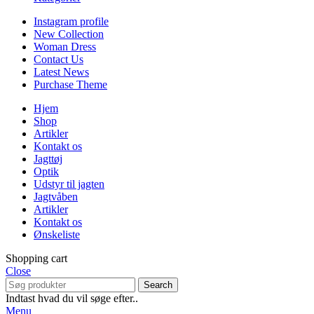
Instagram profile
New Collection
Woman Dress
Contact Us
Latest News
Purchase Theme
Hjem
Shop
Artikler
Kontakt os
Jagttøj
Optik
Udstyr til jagten
Jagtvåben
Artikler
Kontakt os
Ønskeliste
Shopping cart
Close
Search
Indtast hvad du vil søge efter..
Menu