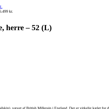
6.499
kr.
, herre – 52 (L)
oilskin), vævet af British Millerain i England. Der er virkelig kælet fo