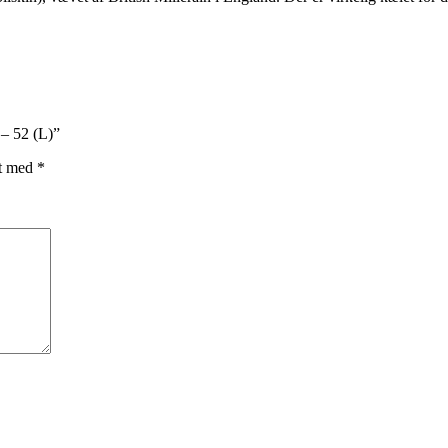
 – 52 (L)”
et med
*