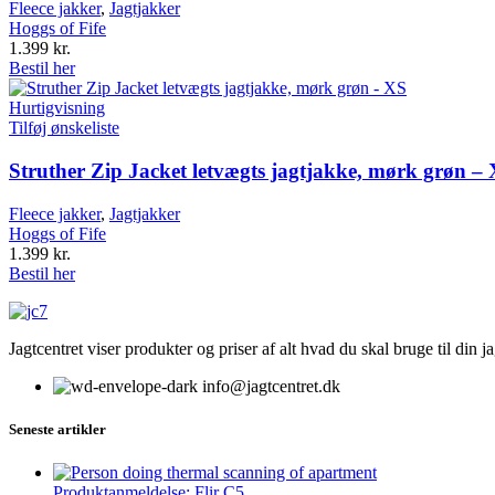
Fleece jakker
,
Jagtjakker
Hoggs of Fife
1.399
kr.
Bestil her
Hurtigvisning
Tilføj ønskeliste
Struther Zip Jacket letvægts jagtjakke, mørk grøn –
Fleece jakker
,
Jagtjakker
Hoggs of Fife
1.399
kr.
Bestil her
Jagtcentret viser produkter og priser af alt hvad du skal bruge til din 
info@jagtcentret.dk
Seneste artikler
Produktanmeldelse: Flir C5