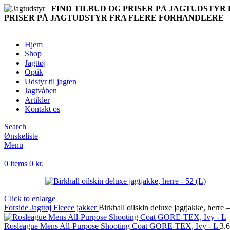
FIND TILBUD OG PRISER PÅ JAGTUDSTY
PRISER PÅ JAGTUDSTYR FRA FLERE FORHANDLERE
Hjem
Shop
Jagttøj
Optik
Udstyr til jagten
Jagtvåben
Artikler
Kontakt os
Search
Ønskeliste
Menu
0
items
0
kr.
Click to enlarge
Forside
Jagttøj
Fleece jakker
Birkhall oilskin deluxe jagtjakke, herre 
Rosleague Mens All-Purpose Shooting Coat GORE-TEX, Ivy - L
3.