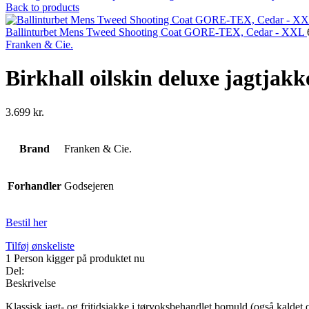
Back to products
Ballinturbet Mens Tweed Shooting Coat GORE-TEX, Cedar - XXL
Franken & Cie.
Birkhall oilskin deluxe jagtjakke
3.699
kr.
Brand
Franken & Cie.
Forhandler
Godsejeren
Bestil her
Tilføj ønskeliste
1
Person kigger på produktet nu
Del:
Beskrivelse
Klassisk jagt- og fritidsjakke i tørvoksbehandlet bomuld (også kaldet 