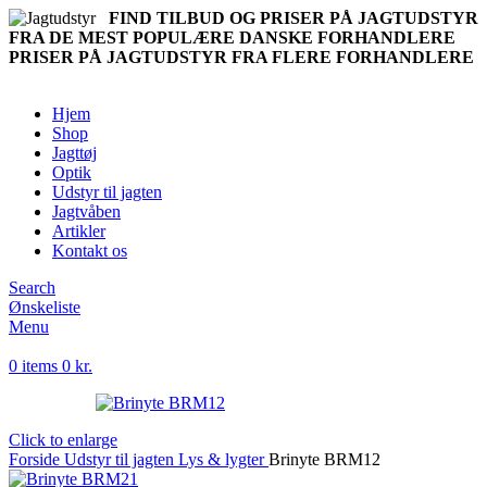
FIND TILBUD OG PRISER PÅ JAGTUDSTYR
FRA DE MEST POPULÆRE DANSKE FORHANDLERE
PRISER PÅ JAGTUDSTYR FRA FLERE FORHANDLERE
Hjem
Shop
Jagttøj
Optik
Udstyr til jagten
Jagtvåben
Artikler
Kontakt os
Search
Ønskeliste
Menu
0
items
0
kr.
Click to enlarge
Forside
Udstyr til jagten
Lys & lygter
Brinyte BRM12