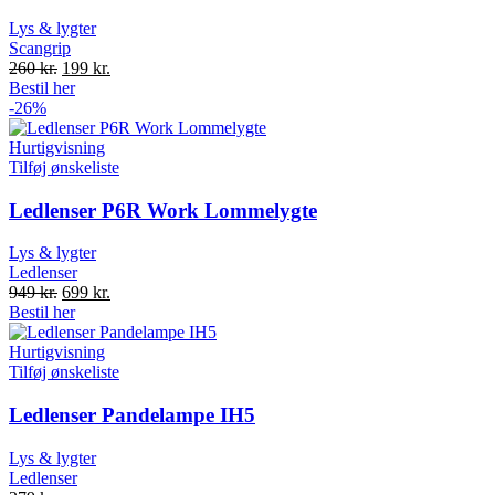
Lys & lygter
Scangrip
Original
Current
260
kr.
199
kr.
price
price
Bestil her
was:
is:
-26%
260 kr..
199 kr..
Hurtigvisning
Tilføj ønskeliste
Ledlenser P6R Work Lommelygte
Lys & lygter
Ledlenser
Original
Current
949
kr.
699
kr.
price
price
Bestil her
was:
is:
949 kr..
699 kr..
Hurtigvisning
Tilføj ønskeliste
Ledlenser Pandelampe IH5
Lys & lygter
Ledlenser