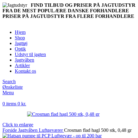
FIND TILBUD OG PRISER PÅ JAGTUDSTYR
FRA DE MEST POPULÆRE DANSKE FORHANDLERE
PRISER PÅ JAGTUDSTYR FRA FLERE FORHANDLERE
Hjem
Shop
Jagttøj
Optik
Udstyr til jagten
Jagtvåben
Artikler
Kontakt os
Search
Ønskeliste
Menu
0
items
0
kr.
Click to enlarge
Forside
Jagtvåben
Luftgeværer
Crosman flad hagl 500 stk, 0,48 gr