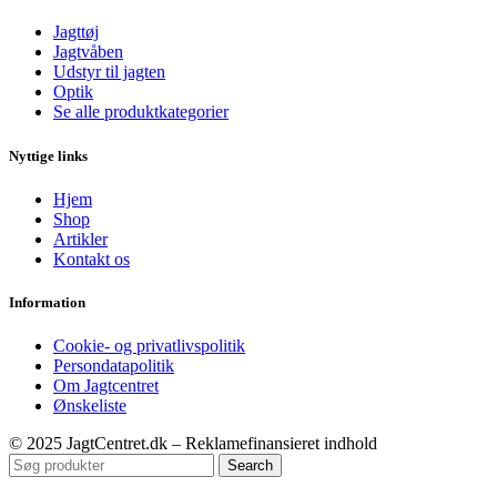
Jagttøj
Jagtvåben
Udstyr til jagten
Optik
Se alle produktkategorier
Nyttige links
Hjem
Shop
Artikler
Kontakt os
Information
Cookie- og privatlivspolitik
Persondatapolitik
Om Jagtcentret
Ønskeliste
© 2025 JagtCentret.dk – Reklamefinansieret indhold
Search