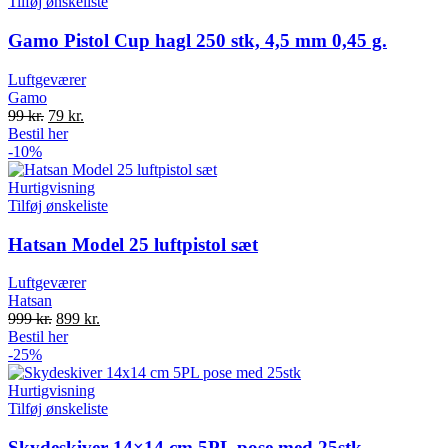
Tilføj ønskeliste
Gamo Pistol Cup hagl 250 stk, 4,5 mm 0,45 g.
Luftgeværer
Gamo
Original
Current
99
kr.
79
kr.
price
price
Bestil her
was:
is:
-10%
99 kr..
79 kr..
Hurtigvisning
Tilføj ønskeliste
Hatsan Model 25 luftpistol sæt
Luftgeværer
Hatsan
Original
Current
999
kr.
899
kr.
price
price
Bestil her
was:
is:
-25%
999 kr..
899 kr..
Hurtigvisning
Tilføj ønskeliste
Skydeskiver 14×14 cm 5PL pose med 25stk