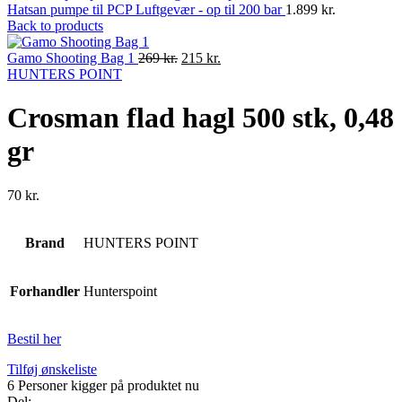
Hatsan pumpe til PCP Luftgevær - op til 200 bar
1.899
kr.
Back to products
Original
Current
Gamo Shooting Bag 1
269
kr.
215
kr.
price
price
HUNTERS POINT
was:
is:
269 kr..
215 kr..
Crosman flad hagl 500 stk, 0,48
gr
70
kr.
Brand
HUNTERS POINT
Forhandler
Hunterspoint
Bestil her
Tilføj ønskeliste
6
Personer kigger på produktet nu
Del: