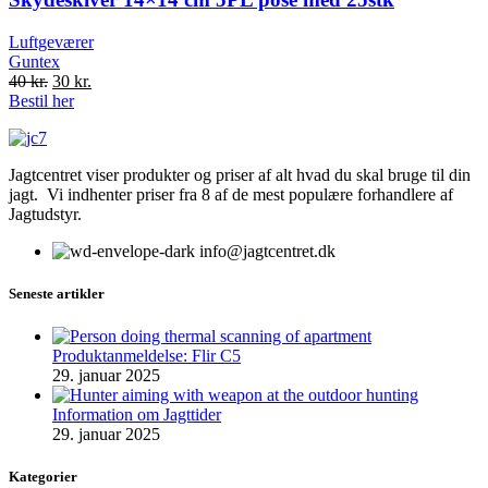
Luftgeværer
Guntex
Original
Current
40
kr.
30
kr.
price
price
Bestil her
was:
is:
40 kr..
30 kr..
Jagtcentret viser produkter og priser af alt hvad du skal bruge til din
jagt. Vi indhenter priser fra 8 af de mest populære forhandlere af
Jagtudstyr.
info@jagtcentret.dk
Seneste artikler
Produktanmeldelse: Flir C5
29. januar 2025
Information om Jagttider
29. januar 2025
Kategorier