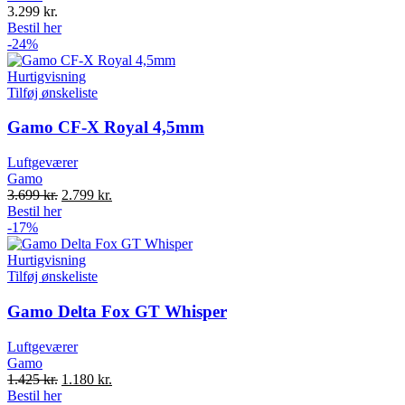
3.299
kr.
Bestil her
-24%
Hurtigvisning
Tilføj ønskeliste
Gamo CF-X Royal 4,5mm
Luftgeværer
Gamo
Original
Current
3.699
kr.
2.799
kr.
price
price
Bestil her
was:
is:
-17%
3.699 kr..
2.799 kr..
Hurtigvisning
Tilføj ønskeliste
Gamo Delta Fox GT Whisper
Luftgeværer
Gamo
Original
Current
1.425
kr.
1.180
kr.
price
price
Bestil her