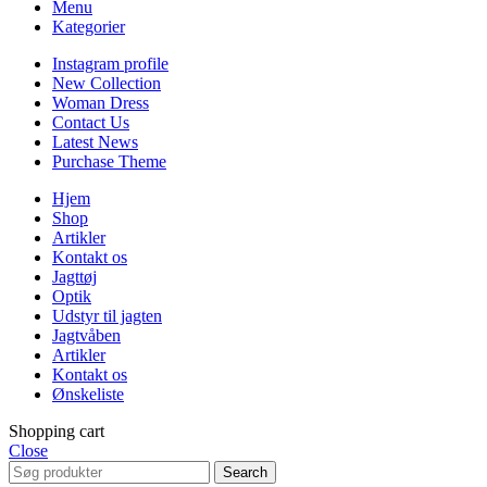
Menu
Kategorier
Instagram profile
New Collection
Woman Dress
Contact Us
Latest News
Purchase Theme
Hjem
Shop
Artikler
Kontakt os
Jagttøj
Optik
Udstyr til jagten
Jagtvåben
Artikler
Kontakt os
Ønskeliste
Shopping cart
Close
Search