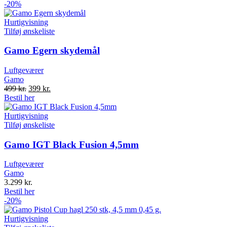
was:
is:
-20%
1.425 kr..
1.180 kr..
Hurtigvisning
Tilføj ønskeliste
Gamo Egern skydemål
Luftgeværer
Gamo
Original
Current
499
kr.
399
kr.
price
price
Bestil her
was:
is:
499 kr..
399 kr..
Hurtigvisning
Tilføj ønskeliste
Gamo IGT Black Fusion 4,5mm
Luftgeværer
Gamo
3.299
kr.
Bestil her
-20%
Hurtigvisning