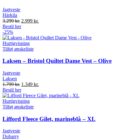
Jagtveste
Härkila
Original
Current
3.299
kr.
2.999
kr.
price
price
Bestil her
was:
is:
-25%
3.299 kr..
2.999 kr..
Hurtigvisning
Tilføj ønskeliste
Laksen – Bristol Quiltet Dame Vest – Olive
Jagtveste
Laksen
Original
Current
1.799
kr.
1.349
kr.
price
price
Bestil her
was:
is:
1.799 kr..
1.349 kr..
Hurtigvisning
Tilføj ønskeliste
Lifford Fleece Gilet, marineblå – XL
Jagtveste
Dubarry