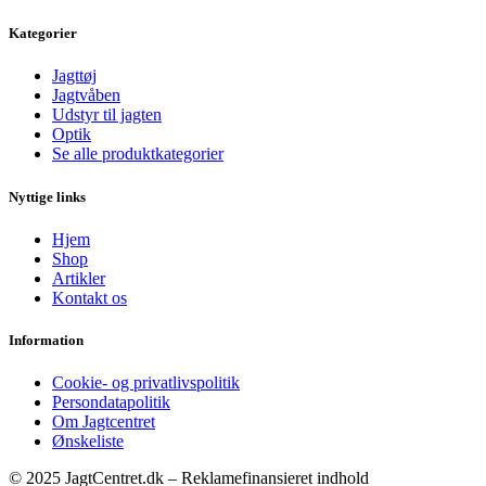
Kategorier
Jagttøj
Jagtvåben
Udstyr til jagten
Optik
Se alle produktkategorier
Nyttige links
Hjem
Shop
Artikler
Kontakt os
Information
Cookie- og privatlivspolitik
Persondatapolitik
Om Jagtcentret
Ønskeliste
© 2025 JagtCentret.dk – Reklamefinansieret indhold