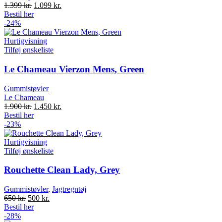
Original
Current
1.399
kr.
1.099
kr.
price
price
Bestil her
was:
is:
-24%
1.399 kr..
1.099 kr..
Hurtigvisning
Tilføj ønskeliste
Le Chameau Vierzon Mens, Green
Gummistøvler
Le Chameau
Original
Current
1.900
kr.
1.450
kr.
price
price
Bestil her
was:
is:
-23%
1.900 kr..
1.450 kr..
Hurtigvisning
Tilføj ønskeliste
Rouchette Clean Lady, Grey
Gummistøvler
,
Jagtregntøj
Original
Current
650
kr.
500
kr.
price
price
Bestil her
was:
is:
-28%