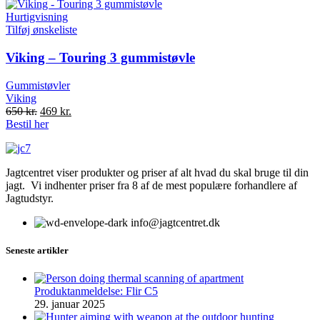
650 kr..
500 kr..
Hurtigvisning
Tilføj ønskeliste
Viking – Touring 3 gummistøvle
Gummistøvler
Viking
Original
Current
650
kr.
469
kr.
price
price
Bestil her
was:
is:
650 kr..
469 kr..
Jagtcentret viser produkter og priser af alt hvad du skal bruge til din
jagt. Vi indhenter priser fra 8 af de mest populære forhandlere af
Jagtudstyr.
info@jagtcentret.dk
Seneste artikler
Produktanmeldelse: Flir C5
29. januar 2025