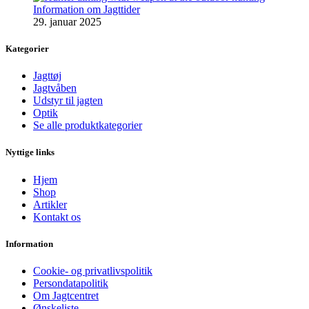
Information om Jagttider
29. januar 2025
Kategorier
Jagttøj
Jagtvåben
Udstyr til jagten
Optik
Se alle produktkategorier
Nyttige links
Hjem
Shop
Artikler
Kontakt os
Information
Cookie- og privatlivspolitik
Persondatapolitik
Om Jagtcentret
Ønskeliste