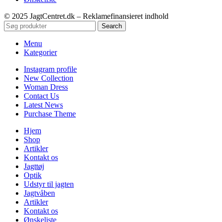
© 2025 JagtCentret.dk – Reklamefinansieret indhold
Search
Menu
Kategorier
Instagram profile
New Collection
Woman Dress
Contact Us
Latest News
Purchase Theme
Hjem
Shop
Artikler
Kontakt os
Jagttøj
Optik
Udstyr til jagten
Jagtvåben
Artikler
Kontakt os
Ønskeliste