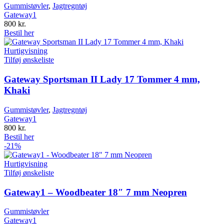
Gummistøvler
,
Jagtregntøj
Gateway1
800
kr.
Bestil her
Hurtigvisning
Tilføj ønskeliste
Gateway Sportsman II Lady 17 Tommer 4 mm,
Khaki
Gummistøvler
,
Jagtregntøj
Gateway1
800
kr.
Bestil her
-21%
Hurtigvisning
Tilføj ønskeliste
Gateway1 – Woodbeater 18″ 7 mm Neopren
Gummistøvler
Gateway1