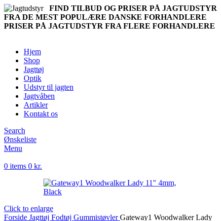
FIND TILBUD OG PRISER PÅ JAGTUDSTYR
FRA DE MEST POPULÆRE DANSKE FORHANDLERE
PRISER PÅ JAGTUDSTYR FRA FLERE FORHANDLERE
Hjem
Shop
Jagttøj
Optik
Udstyr til jagten
Jagtvåben
Artikler
Kontakt os
Search
Ønskeliste
Menu
0
items
0
kr.
Click to enlarge
Forside
Jagttøj
Fodtøj
Gummistøvler
Gateway1 Woodwalker Lady