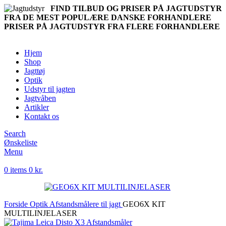
FIND TILBUD OG PRISER PÅ JAGTUDSTYR
FRA DE MEST POPULÆRE DANSKE FORHANDLERE
PRISER PÅ JAGTUDSTYR FRA FLERE FORHANDLERE
Hjem
Shop
Jagttøj
Optik
Udstyr til jagten
Jagtvåben
Artikler
Kontakt os
Search
Ønskeliste
Menu
0
items
0
kr.
Forside
Optik
Afstandsmålere til jagt
GEO6X KIT
MULTILINJELASER