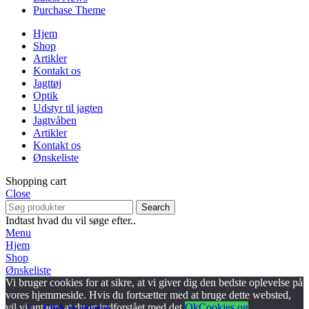
Purchase Theme
Hjem
Shop
Artikler
Kontakt os
Jagttøj
Optik
Udstyr til jagten
Jagtvåben
Artikler
Kontakt os
Ønskeliste
Shopping cart
Close
Search
Indtast hvad du vil søge efter..
Menu
Hjem
Shop
Ønskeliste
Vi bruger cookies for at sikre, at vi giver dig den bedste oplevelse på
vores hjemmeside. Hvis du fortsætter med at bruge dette websted,
vil vi antage, at du er indforstået med det.
Ok
Cookies og
Click to enlarge