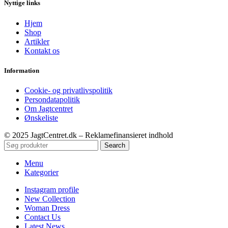
Nyttige links
Hjem
Shop
Artikler
Kontakt os
Information
Cookie- og privatlivspolitik
Persondatapolitik
Om Jagtcentret
Ønskeliste
© 2025 JagtCentret.dk – Reklamefinansieret indhold
Search
Menu
Kategorier
Instagram profile
New Collection
Woman Dress
Contact Us
Latest News