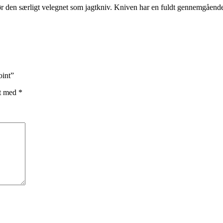
ør den særligt velegnet som jagtkniv. Kniven har en fuldt gennemgåend
oint”
et med
*