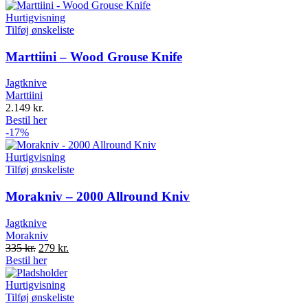
was:
is:
189 kr..
159 kr..
Hurtigvisning
Tilføj ønskeliste
Marttiini – Wood Grouse Knife
Jagtknive
Marttiini
2.149
kr.
Bestil her
-17%
Hurtigvisning
Tilføj ønskeliste
Morakniv – 2000 Allround Kniv
Jagtknive
Morakniv
Original
Current
335
kr.
279
kr.
price
price
Bestil her
was:
is:
335 kr..
279 kr..
Hurtigvisning
Tilføj ønskeliste