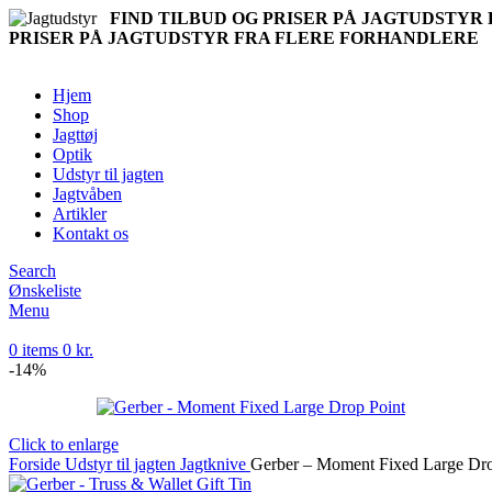
FIND TILBUD OG PRISER PÅ JAGTUDSTY
PRISER PÅ JAGTUDSTYR FRA FLERE FORHANDLERE
Hjem
Shop
Jagttøj
Optik
Udstyr til jagten
Jagtvåben
Artikler
Kontakt os
Search
Ønskeliste
Menu
0
items
0
kr.
-14%
Click to enlarge
Forside
Udstyr til jagten
Jagtknive
Gerber – Moment Fixed Large Dro