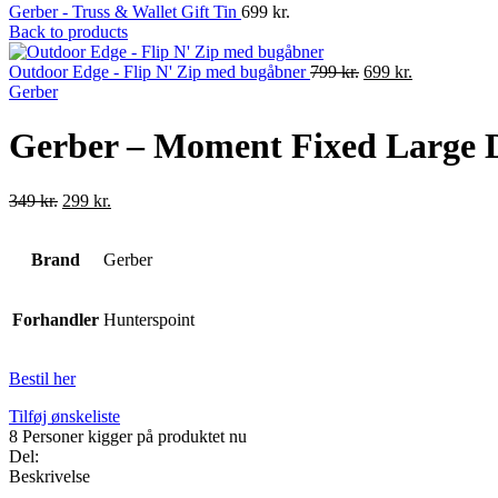
Gerber - Truss & Wallet Gift Tin
699
kr.
Back to products
Original
Current
Outdoor Edge - Flip N' Zip med bugåbner
799
kr.
699
kr.
price
price
Gerber
was:
is:
799 kr..
699 kr..
Gerber – Moment Fixed Large 
Original
Current
349
kr.
299
kr.
price
price
was:
is:
Brand
349 kr..
Gerber
299 kr..
Forhandler
Hunterspoint
Bestil her
Tilføj ønskeliste
8
Personer kigger på produktet nu
Del:
Beskrivelse