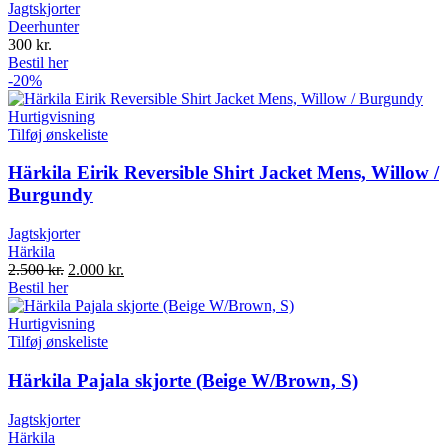
Jagtskjorter
Deerhunter
300
kr.
Bestil her
-20%
Hurtigvisning
Tilføj ønskeliste
Härkila Eirik Reversible Shirt Jacket Mens, Willow /
Burgundy
Jagtskjorter
Härkila
Original
Current
2.500
kr.
2.000
kr.
price
price
Bestil her
was:
is:
2.500 kr..
2.000 kr..
Hurtigvisning
Tilføj ønskeliste
Härkila Pajala skjorte (Beige W/Brown, S)
Jagtskjorter
Härkila