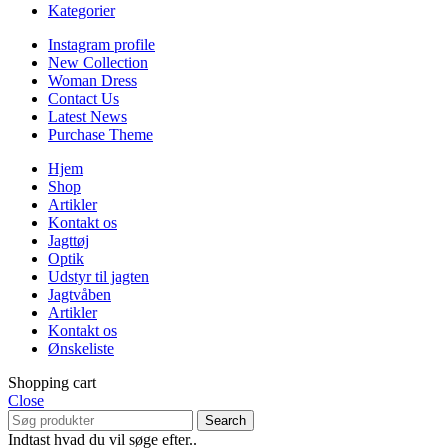
Kategorier
Instagram profile
New Collection
Woman Dress
Contact Us
Latest News
Purchase Theme
Hjem
Shop
Artikler
Kontakt os
Jagttøj
Optik
Udstyr til jagten
Jagtvåben
Artikler
Kontakt os
Ønskeliste
Shopping cart
Close
Search
Indtast hvad du vil søge efter..