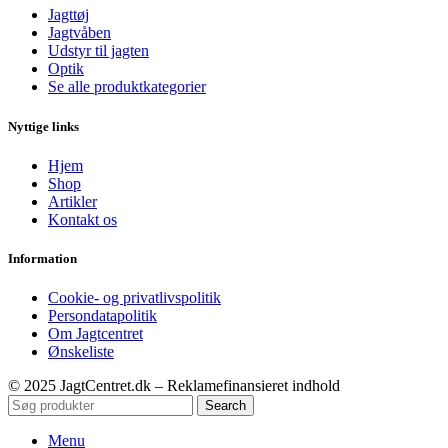
Jagttøj
Jagtvåben
Udstyr til jagten
Optik
Se alle produktkategorier
Nyttige links
Hjem
Shop
Artikler
Kontakt os
Information
Cookie- og privatlivspolitik
Persondatapolitik
Om Jagtcentret
Ønskeliste
© 2025 JagtCentret.dk – Reklamefinansieret indhold
Search
Menu