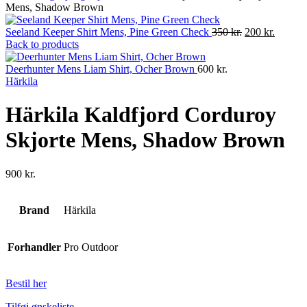
Mens, Shadow Brown
Original
Current
Seeland Keeper Shirt Mens, Pine Green Check
350
kr.
200
kr.
price
price
Back to products
was:
is:
350 kr..
200 kr..
Deerhunter Mens Liam Shirt, Ocher Brown
600
kr.
Härkila
Härkila Kaldfjord Corduroy
Skjorte Mens, Shadow Brown
900
kr.
Brand
Härkila
Forhandler
Pro Outdoor
Bestil her
Tilføj ønskeliste