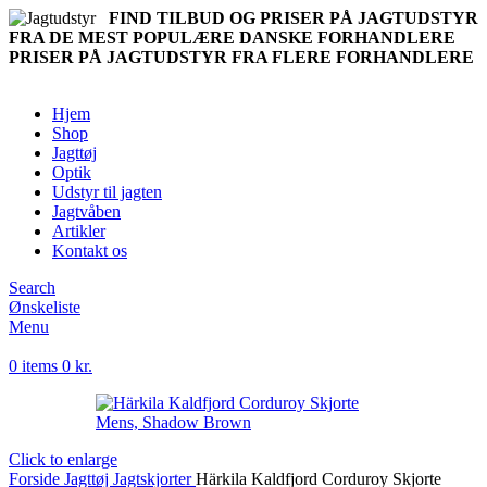
FIND TILBUD OG PRISER PÅ JAGTUDSTYR
FRA DE MEST POPULÆRE DANSKE FORHANDLERE
PRISER PÅ JAGTUDSTYR FRA FLERE FORHANDLERE
Hjem
Shop
Jagttøj
Optik
Udstyr til jagten
Jagtvåben
Artikler
Kontakt os
Search
Ønskeliste
Menu
0
items
0
kr.
Click to enlarge
Forside
Jagttøj
Jagtskjorter
Härkila Kaldfjord Corduroy Skjorte