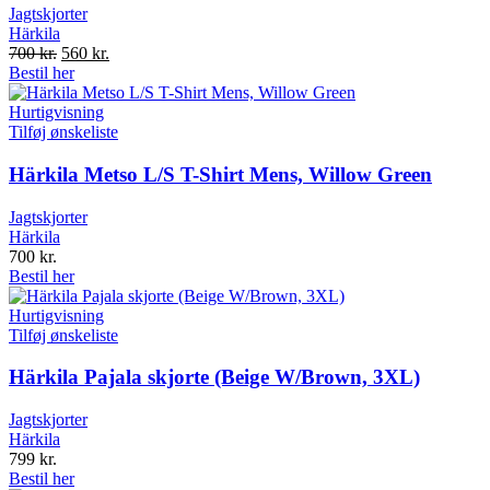
Jagtskjorter
Härkila
Original
Current
700
kr.
560
kr.
price
price
Bestil her
was:
is:
700 kr..
560 kr..
Hurtigvisning
Tilføj ønskeliste
Härkila Metso L/S T-Shirt Mens, Willow Green
Jagtskjorter
Härkila
700
kr.
Bestil her
Hurtigvisning
Tilføj ønskeliste
Härkila Pajala skjorte (Beige W/Brown, 3XL)
Jagtskjorter
Härkila
799
kr.
Bestil her