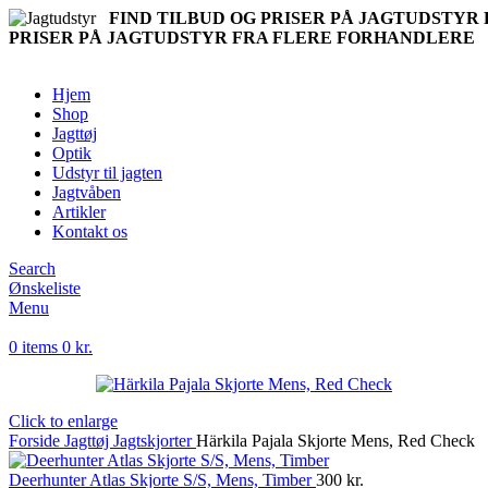
FIND TILBUD OG PRISER PÅ JAGTUDSTY
PRISER PÅ JAGTUDSTYR FRA FLERE FORHANDLERE
Hjem
Shop
Jagttøj
Optik
Udstyr til jagten
Jagtvåben
Artikler
Kontakt os
Search
Ønskeliste
Menu
0
items
0
kr.
Click to enlarge
Forside
Jagttøj
Jagtskjorter
Härkila Pajala Skjorte Mens, Red Check
Deerhunter Atlas Skjorte S/S, Mens, Timber
300
kr.