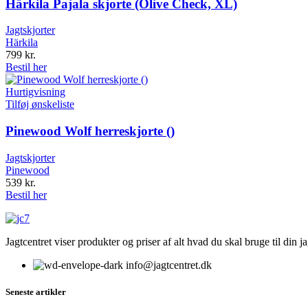
Härkila Pajala skjorte (Olive Check, XL)
Jagtskjorter
Härkila
799
kr.
Bestil her
Hurtigvisning
Tilføj ønskeliste
Pinewood Wolf herreskjorte ()
Jagtskjorter
Pinewood
539
kr.
Bestil her
Jagtcentret viser produkter og priser af alt hvad du skal bruge til din 
info@jagtcentret.dk
Seneste artikler