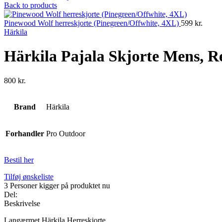
Back to products
Pinewood Wolf herreskjorte (Pinegreen/Offwhite, 4XL)
599
kr.
Härkila
Härkila Pajala Skjorte Mens, 
800
kr.
Brand
Härkila
Forhandler
Pro Outdoor
Bestil her
Tilføj ønskeliste
3
Personer kigger på produktet nu
Del:
Beskrivelse
Langærmet Härkila Herreskjorte