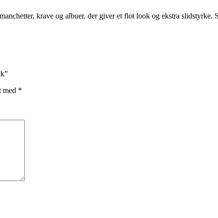
nchetter, krave og albuer, der giver et flot look og ekstra slidstyrke. 
ck”
et med
*