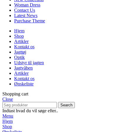
Woman Dress
Contact Us
Latest News
Purchase Theme
Hjem
Shop
Artikler
Kontakt os
Jagttøj
Optik
Udstyr til jagten
Jagtvåben
Artikler
Kontakt os
Ønskeliste
Shopping cart
Close
Search
Indtast hvad du vil søge efter..
Menu
Hjem
Shop
Ønskeliste