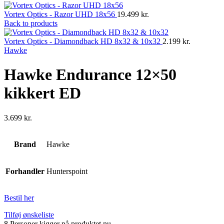
Vortex Optics - Razor UHD 18x56
19.499
kr.
Back to products
Vortex Optics - Diamondback HD 8x32 & 10x32
2.199
kr.
Hawke
Hawke Endurance 12×50
kikkert ED
3.699
kr.
Brand
Hawke
Forhandler
Hunterspoint
Bestil her
Tilføj ønskeliste
8
Personer kigger på produktet nu