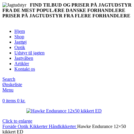
FIND TILBUD OG PRISER PÅ JAGTUDSTYR
FRA DE MEST POPULÆRE DANSKE FORHANDLERE
PRISER PÅ JAGTUDSTYR FRA FLERE FORHANDLERE
Hjem
Shop
Jagttøj
Optik
Udstyr til jagten
Jagtvåben
Artikler
Kontakt os
Search
Ønskeliste
Menu
0
items
0
kr.
Click to enlarge
Forside
Optik
Kikkerter
Håndkikkerter
Hawke Endurance 12×50
kikkert ED