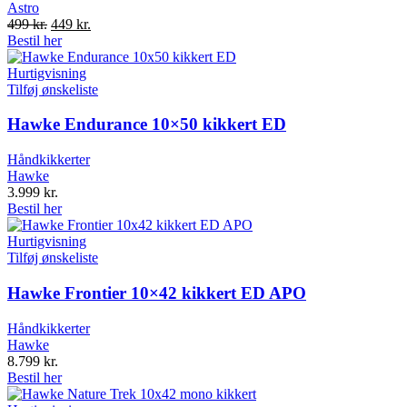
Astro
Original
Current
499
kr.
449
kr.
price
price
Bestil her
was:
is:
499 kr..
449 kr..
Hurtigvisning
Tilføj ønskeliste
Hawke Endurance 10×50 kikkert ED
Håndkikkerter
Hawke
3.999
kr.
Bestil her
Hurtigvisning
Tilføj ønskeliste
Hawke Frontier 10×42 kikkert ED APO
Håndkikkerter
Hawke
8.799
kr.
Bestil her