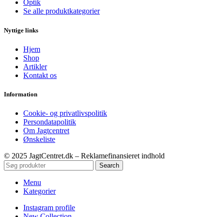
Optik
Se alle produktkategorier
Nyttige links
Hjem
Shop
Artikler
Kontakt os
Information
Cookie- og privatlivspolitik
Persondatapolitik
Om Jagtcentret
Ønskeliste
© 2025 JagtCentret.dk – Reklamefinansieret indhold
Search
Menu
Kategorier
Instagram profile
New Collection