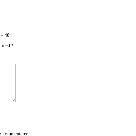
 – 48”
et med
*
eg kommenterer.