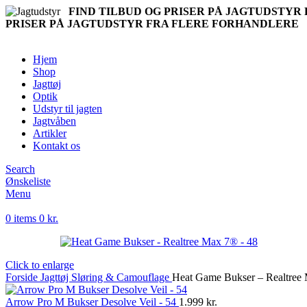
FIND TILBUD OG PRISER PÅ JAGTUDSTY
PRISER PÅ JAGTUDSTYR FRA FLERE FORHANDLERE
Hjem
Shop
Jagttøj
Optik
Udstyr til jagten
Jagtvåben
Artikler
Kontakt os
Search
Ønskeliste
Menu
0
items
0
kr.
Click to enlarge
Forside
Jagttøj
Sløring & Camouflage
Heat Game Bukser – Realtree
Arrow Pro M Bukser Desolve Veil - 54
1.999
kr.