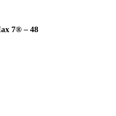
ax 7® – 48