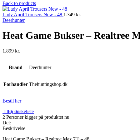
Back to products
Lady April Trousers New - 48
1.349
kr.
Deerhunter
Heat Game Bukser – Realtree M
1.899
kr.
Brand
Deerhunter
Forhandler
Thehuntingshop.dk
Bestil her
Tilføj ønskeliste
2
Personer kigger på produktet nu
Del:
Beskrivelse
Heat Game Bukser – Realtree Max 7® – 48