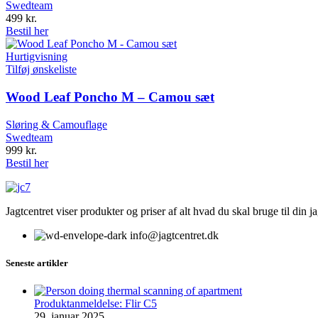
Swedteam
499
kr.
Bestil her
Hurtigvisning
Tilføj ønskeliste
Wood Leaf Poncho M – Camou sæt
Sløring & Camouflage
Swedteam
999
kr.
Bestil her
Jagtcentret viser produkter og priser af alt hvad du skal bruge til din 
info@jagtcentret.dk
Seneste artikler
Produktanmeldelse: Flir C5
29. januar 2025