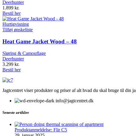
Deerhunter
1.899
kr.
Bestil her
Hurtigvisning
Tilføj ønskeliste
Heat Game Jacket Wood – 48
Sløring & Camouflage
Deerhunter
3.299
kr.
Bestil her
Jagtcentret viser produkter og priser af alt hvad du skal bruge til din 
info@jagtcentret.dk
Seneste artikler
Produktanmeldelse: Flir C5
29. januar 2025