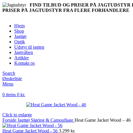
FIND TILBUD OG PRISER PÅ JAGTUDSTY
PRISER PÅ JAGTUDSTYR FRA FLERE FORHANDLERE
Hjem
Shop
Jagttøj
Optik
Udstyr til jagten
Jagtvåben
Artikler
Kontakt os
Search
Ønskeliste
Menu
0
items
0
kr.
Click to enlarge
Forside
Jagttøj
Sløring & Camouflage
Heat Game Jacket Wood – 46
Heat Game Jacket Wood - 56
3.299
kr.