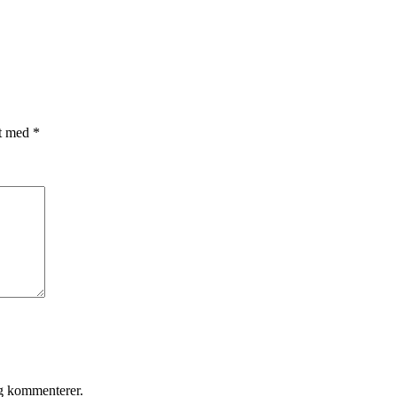
et med
*
eg kommenterer.