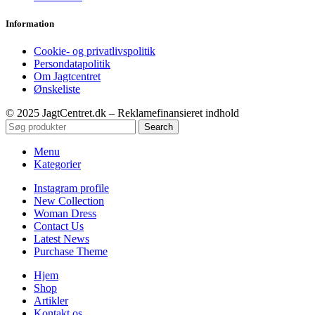
Information
Cookie- og privatlivspolitik
Persondatapolitik
Om Jagtcentret
Ønskeliste
© 2025 JagtCentret.dk – Reklamefinansieret indhold
Search
Menu
Kategorier
Instagram profile
New Collection
Woman Dress
Contact Us
Latest News
Purchase Theme
Hjem
Shop
Artikler
Kontakt os