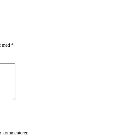
et med
*
eg kommenterer.