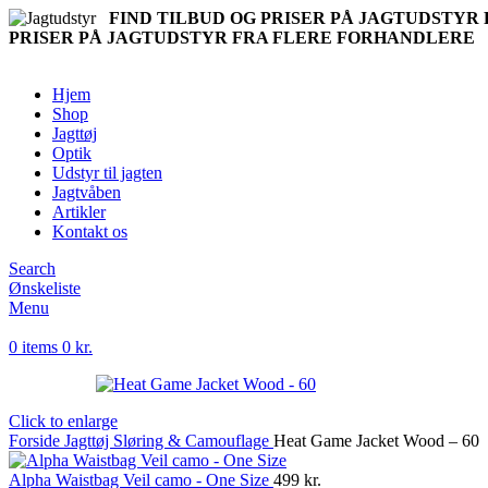
FIND TILBUD OG PRISER PÅ JAGTUDSTY
PRISER PÅ JAGTUDSTYR FRA FLERE FORHANDLERE
Hjem
Shop
Jagttøj
Optik
Udstyr til jagten
Jagtvåben
Artikler
Kontakt os
Search
Ønskeliste
Menu
0
items
0
kr.
Click to enlarge
Forside
Jagttøj
Sløring & Camouflage
Heat Game Jacket Wood – 60
Alpha Waistbag Veil camo - One Size
499
kr.