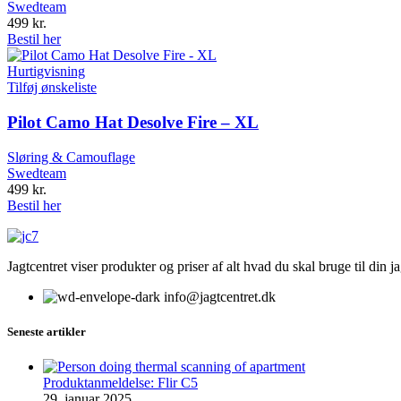
Swedteam
499
kr.
Bestil her
Hurtigvisning
Tilføj ønskeliste
Pilot Camo Hat Desolve Fire – XL
Sløring & Camouflage
Swedteam
499
kr.
Bestil her
Jagtcentret viser produkter og priser af alt hvad du skal bruge til din 
info@jagtcentret.dk
Seneste artikler
Produktanmeldelse: Flir C5
29. januar 2025