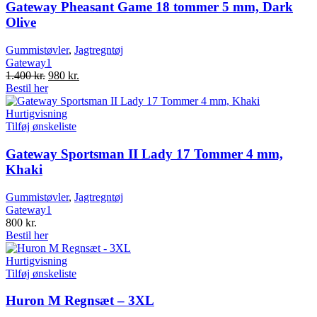
Gateway Pheasant Game 18 tommer 5 mm, Dark
Olive
Gummistøvler
,
Jagtregntøj
Gateway1
Original
Current
1.400
kr.
980
kr.
price
price
Bestil her
was:
is:
1.400 kr..
980 kr..
Hurtigvisning
Tilføj ønskeliste
Gateway Sportsman II Lady 17 Tommer 4 mm,
Khaki
Gummistøvler
,
Jagtregntøj
Gateway1
800
kr.
Bestil her
Hurtigvisning
Tilføj ønskeliste
Huron M Regnsæt – 3XL