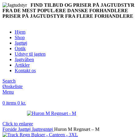
FIND TILBUD OG PRISER PÅ JAGTUDSTYR
FRA DE MEST POPULÆRE DANSKE FORHANDLERE
PRISER PÅ JAGTUDSTYR FRA FLERE FORHANDLERE
Hjem
Shop
Jagttøj
Optik
Udstyr til jagten
Jagtvåben
Artikler
Kontakt os
Search
Ønskeliste
Menu
0
items
0
kr.
Click to enlarge
Forside
Jagttøj
Jagtregntøj
Huron M Regnsæt – M