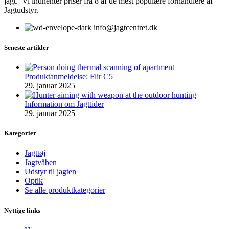
jagt. Vi indhenter priser fra 8 af de mest populære forhandlere af
Jagtudstyr.
info@jagtcentret.dk
Seneste artikler
Produktanmeldelse: Flir C5
29. januar 2025
Information om Jagttider
29. januar 2025
Kategorier
Jagttøj
Jagtvåben
Udstyr til jagten
Optik
Se alle produktkategorier
Nyttige links