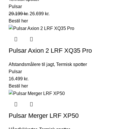
Pulsar
Original
Current
29.199
kr.
26.699
kr.
price
price
Bestil her
was:
is:
29.199 kr..
26.699 kr..
Pulsar Axion 2 LRF XQ35 Pro
Afstandsmålere til jagt
,
Termisk spotter
Pulsar
16.499
kr.
Bestil her
Pulsar Merger LRF XP50