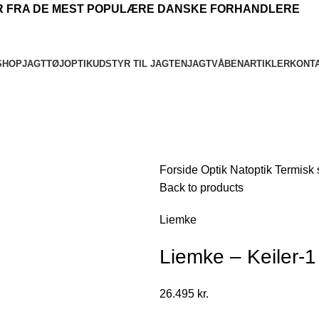
YR FRA DE MEST POPULÆRE DANSKE FORHANDLERE
SHOP
JAGTTØJ
OPTIK
UDSTYR TIL JAGTEN
JAGTVÅBEN
ARTIKLER
KONT
Forside
Optik
Natoptik
Termisk 
Back to products
Liemke
Liemke – Keiler-1
26.495
kr.