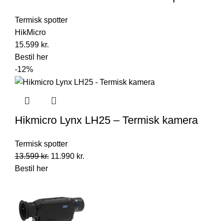
Termisk spotter
HikMicro
15.599
kr.
Bestil her
-12%
Hikmicro Lynx LH25 – Termisk kamera
Termisk spotter
Original
Current
13.599
kr.
11.990
kr.
price
price
Bestil her
was:
is:
13.599 kr..
11.990 kr..