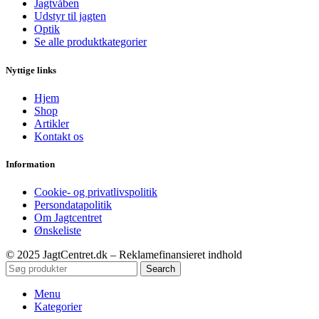
Jagtvåben
Udstyr til jagten
Optik
Se alle produktkategorier
Nyttige links
Hjem
Shop
Artikler
Kontakt os
Information
Cookie- og privatlivspolitik
Persondatapolitik
Om Jagtcentret
Ønskeliste
© 2025 JagtCentret.dk – Reklamefinansieret indhold
Search
Menu
Kategorier