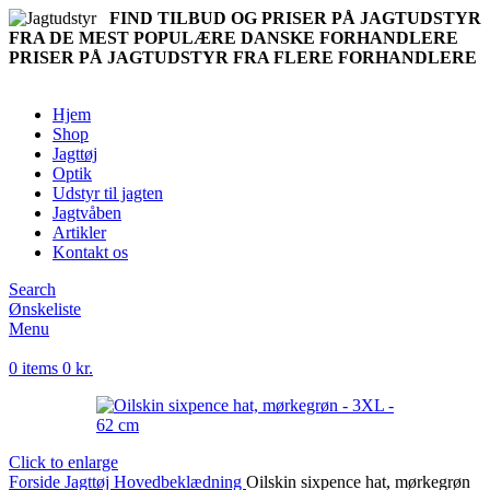
FIND TILBUD OG PRISER PÅ JAGTUDSTYR
FRA DE MEST POPULÆRE DANSKE FORHANDLERE
PRISER PÅ JAGTUDSTYR FRA FLERE FORHANDLERE
Hjem
Shop
Jagttøj
Optik
Udstyr til jagten
Jagtvåben
Artikler
Kontakt os
Search
Ønskeliste
Menu
0
items
0
kr.
Click to enlarge
Forside
Jagttøj
Hovedbeklædning
Oilskin sixpence hat, mørkegrøn