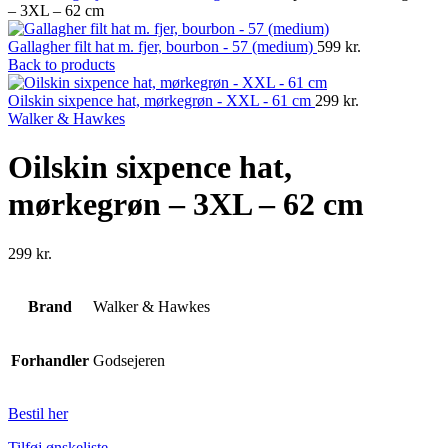
– 3XL – 62 cm
Gallagher filt hat m. fjer, bourbon - 57 (medium)
599
kr.
Back to products
Oilskin sixpence hat, mørkegrøn - XXL - 61 cm
299
kr.
Walker & Hawkes
Oilskin sixpence hat,
mørkegrøn – 3XL – 62 cm
299
kr.
Brand
Walker & Hawkes
Forhandler
Godsejeren
Bestil her
Tilføj ønskeliste