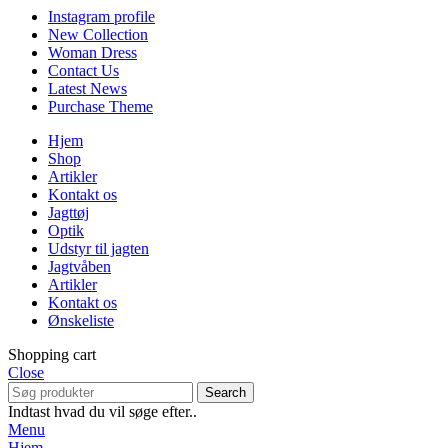
Instagram profile
New Collection
Woman Dress
Contact Us
Latest News
Purchase Theme
Hjem
Shop
Artikler
Kontakt os
Jagttøj
Optik
Udstyr til jagten
Jagtvåben
Artikler
Kontakt os
Ønskeliste
Shopping cart
Close
Search
Indtast hvad du vil søge efter..
Menu
Hjem