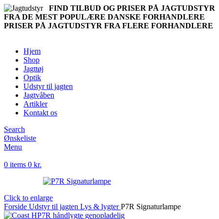
FIND TILBUD OG PRISER PÅ JAGTUDSTYR
FRA DE MEST POPULÆRE DANSKE FORHANDLERE
PRISER PÅ JAGTUDSTYR FRA FLERE FORHANDLERE
Hjem
Shop
Jagttøj
Optik
Udstyr til jagten
Jagtvåben
Artikler
Kontakt os
Search
Ønskeliste
Menu
0
items
0
kr.
Click to enlarge
Forside
Udstyr til jagten
Lys & lygter
P7R Signaturlampe