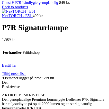
Coast HP7R håndlygte genopladelig
849
kr.
Back to products
NexTORCH - E51
499
kr.
P7R Signaturlampe
1.589
kr.
Forhandler
Fritidsshop
Bestil her
Tilføj ønskeliste
9
Personer kigger på produktet nu
Del:
Beskrivelse
ARTIKELBESKRIVELSE
Den genopladelige Premium-lommelygte Ledlenser P7R Signature
har et lysudbytte på op til 2000 lumen og en særlig naturlig
farvegengivelse (CRI 80).