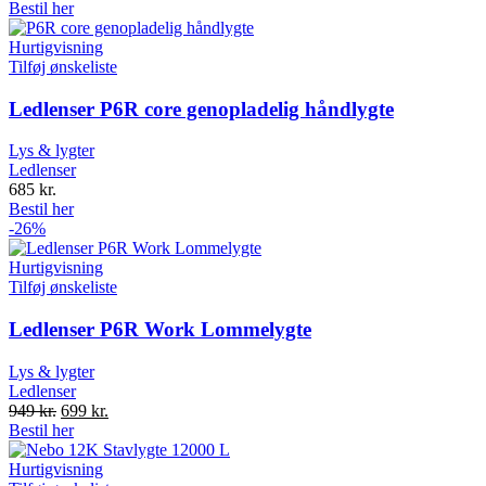
Bestil her
Hurtigvisning
Tilføj ønskeliste
Ledlenser P6R core genopladelig håndlygte
Lys & lygter
Ledlenser
685
kr.
Bestil her
-26%
Hurtigvisning
Tilføj ønskeliste
Ledlenser P6R Work Lommelygte
Lys & lygter
Ledlenser
Original
Current
949
kr.
699
kr.
price
price
Bestil her
was:
is:
949 kr..
699 kr..
Hurtigvisning