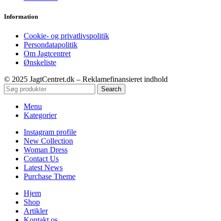
Information
Cookie- og privatlivspolitik
Persondatapolitik
Om Jagtcentret
Ønskeliste
© 2025 JagtCentret.dk – Reklamefinansieret indhold
Search
Menu
Kategorier
Instagram profile
New Collection
Woman Dress
Contact Us
Latest News
Purchase Theme
Hjem
Shop
Artikler
Kontakt os