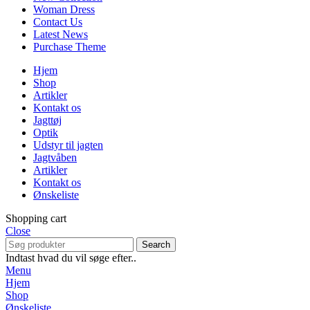
Woman Dress
Contact Us
Latest News
Purchase Theme
Hjem
Shop
Artikler
Kontakt os
Jagttøj
Optik
Udstyr til jagten
Jagtvåben
Artikler
Kontakt os
Ønskeliste
Shopping cart
Close
Search
Indtast hvad du vil søge efter..
Menu
Hjem
Shop
Ønskeliste