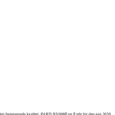
g den fremragende kvalitet. PARD NV008P og P står for den nye 2020