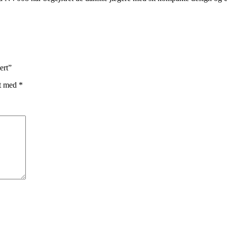
ert”
et med
*