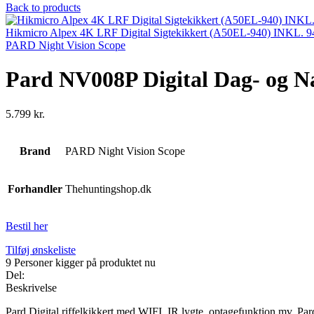
Back to products
Hikmicro Alpex 4K LRF Digital Sigtekikkert (A50EL-940) INKL. 9
PARD Night Vision Scope
Pard NV008P Digital Dag- og N
5.799
kr.
Brand
PARD Night Vision Scope
Forhandler
Thehuntingshop.dk
Bestil her
Tilføj ønskeliste
9
Personer kigger på produktet nu
Del:
Beskrivelse
Pard Digital riffelkikkert med WIFI, IR lygte, optagefunktion mv. 