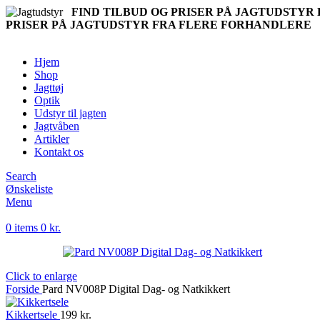
FIND TILBUD OG PRISER PÅ JAGTUDSTY
PRISER PÅ JAGTUDSTYR FRA FLERE FORHANDLERE
Hjem
Shop
Jagttøj
Optik
Udstyr til jagten
Jagtvåben
Artikler
Kontakt os
Search
Ønskeliste
Menu
0
items
0
kr.
Click to enlarge
Forside
Pard NV008P Digital Dag- og Natkikkert
Kikkertsele
199
kr.