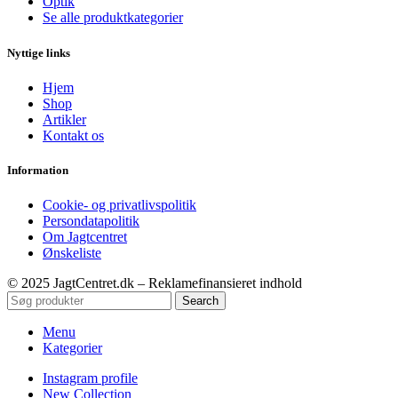
Optik
Se alle produktkategorier
Nyttige links
Hjem
Shop
Artikler
Kontakt os
Information
Cookie- og privatlivspolitik
Persondatapolitik
Om Jagtcentret
Ønskeliste
© 2025 JagtCentret.dk – Reklamefinansieret indhold
Search
Menu
Kategorier
Instagram profile
New Collection