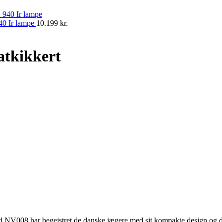
40 Ir lampe
10.199
kr.
atkikkert
Pard NV008 har begejstret de danske jægere med sit kompakte design o