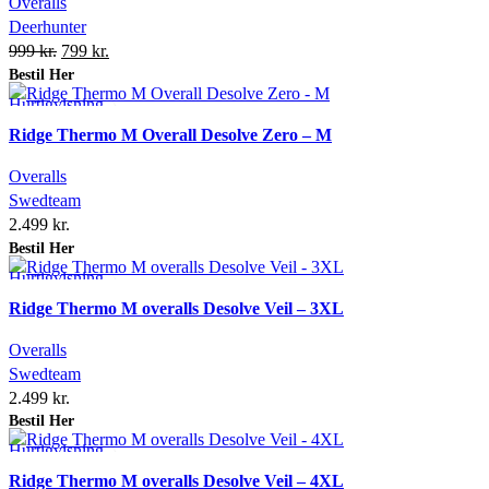
Overalls
Deerhunter
Original
Current
999
kr.
799
kr.
price
price
Bestil Her
was:
is:
Hurtigvisning
999 kr..
799 kr..
Tilføj ønskeliste
Ridge Thermo M Overall Desolve Zero – M
Overalls
Swedteam
2.499
kr.
Bestil Her
Hurtigvisning
Tilføj ønskeliste
Ridge Thermo M overalls Desolve Veil – 3XL
Overalls
Swedteam
2.499
kr.
Bestil Her
Hurtigvisning
Tilføj ønskeliste
Ridge Thermo M overalls Desolve Veil – 4XL