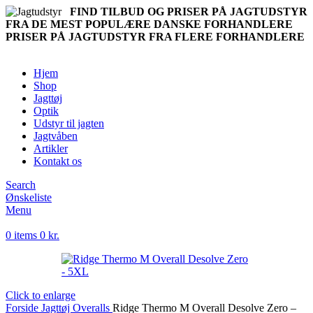
FIND TILBUD OG PRISER PÅ JAGTUDSTYR
FRA DE MEST POPULÆRE DANSKE FORHANDLERE
PRISER PÅ JAGTUDSTYR FRA FLERE FORHANDLERE
Hjem
Shop
Jagttøj
Optik
Udstyr til jagten
Jagtvåben
Artikler
Kontakt os
Search
Ønskeliste
Menu
0
items
0
kr.
Click to enlarge
Forside
Jagttøj
Overalls
Ridge Thermo M Overall Desolve Zero –