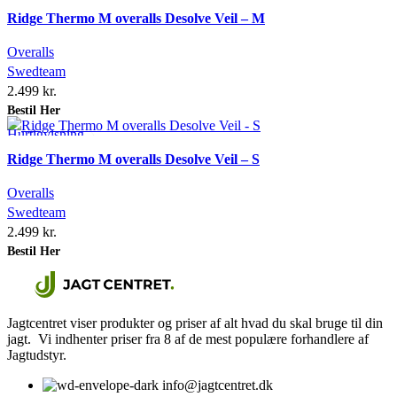
Tilføj ønskeliste
Ridge Thermo M overalls Desolve Veil – M
Overalls
Swedteam
2.499
kr.
Bestil Her
Hurtigvisning
Tilføj ønskeliste
Ridge Thermo M overalls Desolve Veil – S
Overalls
Swedteam
2.499
kr.
Bestil Her
Jagtcentret viser produkter og priser af alt hvad du skal bruge til din
jagt. Vi indhenter priser fra 8 af de mest populære forhandlere af
Jagtudstyr.
info@jagtcentret.dk