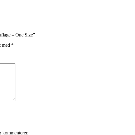
uflage – One Size”
et med
*
eg kommenterer.