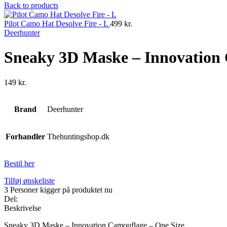
Back to products
Pilot Camo Hat Desolve Fire - L
499
kr.
Deerhunter
Sneaky 3D Maske – Innovation 
149
kr.
Brand
Deerhunter
Forhandler
Thehuntingshop.dk
Bestil her
Tilføj ønskeliste
3
Personer kigger på produktet nu
Del:
Beskrivelse
Sneaky 3D Maske – Innovation Camouflage – One Size