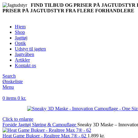
FIND TILBUD OG PRISER PÅ JAGTUDSTY
PRISER PÅ JAGTUDSTYR FRA FLERE FORHANDLERE
Hjem
Shop
Jagttøj
Optik
Udstyr til jagten
Jagtvåben
Artikler
Kontakt os
Search
Ønskeliste
Menu
0
items
0
kr.
Click to enlarge
Forside
Jagttøj
Sløring & Camouflage
Sneaky 3D Maske – Innovatio
Heat Game Bukser - Realtree Max 7® - 62
1.899
kr.