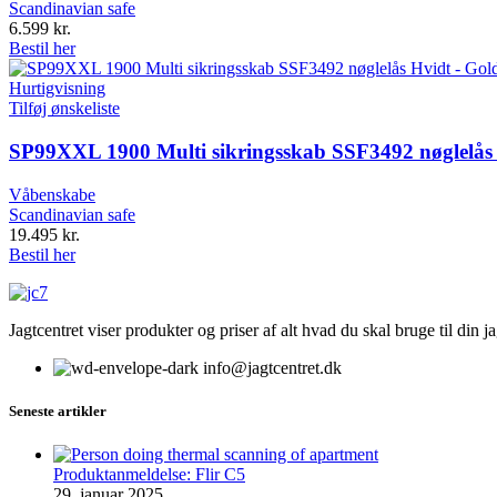
Scandinavian safe
6.599
kr.
Bestil her
Hurtigvisning
Tilføj ønskeliste
SP99XXL 1900 Multi sikringsskab SSF3492 nøglelås 
Våbenskabe
Scandinavian safe
19.495
kr.
Bestil her
Jagtcentret viser produkter og priser af alt hvad du skal bruge til din 
info@jagtcentret.dk
Seneste artikler
Produktanmeldelse: Flir C5
29. januar 2025