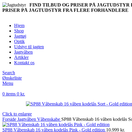
FIND TILBUD OG PRISER PÅ JAGTUDSTY
PRISER PÅ JAGTUDSTYR FRA FLERE FORHANDLERE
Hjem
Shop
Jagttøj
Optik
Udstyr til jagten
Jagtvåben
Artikler
Kontakt os
Search
Ønskeliste
Menu
0
items
0
kr.
Click to enlarge
Forside
Jagtvåben
Våbenskabe
SP88 Våbenskab 16 våben kodelås Sor
SP88 Våbenskab 16 våben kodelås Pink - Gold edition
10.999
kr.