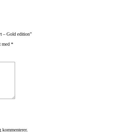
t – Gold edition”
et med
*
eg kommenterer.