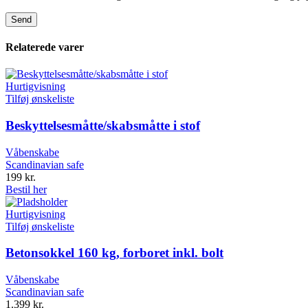
Relaterede varer
Hurtigvisning
Tilføj ønskeliste
Beskyttelsesmåtte/skabsmåtte i stof
Våbenskabe
Scandinavian safe
199
kr.
Bestil her
Hurtigvisning
Tilføj ønskeliste
Betonsokkel 160 kg, forboret inkl. bolt
Våbenskabe
Scandinavian safe
1.399
kr.