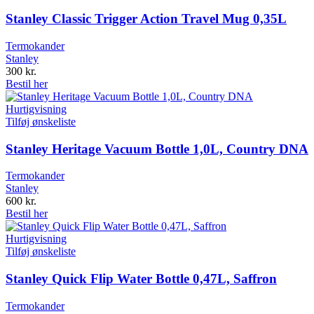
Stanley Classic Trigger Action Travel Mug 0,35L
Termokander
Stanley
300
kr.
Bestil her
Hurtigvisning
Tilføj ønskeliste
Stanley Heritage Vacuum Bottle 1,0L, Country DNA
Termokander
Stanley
600
kr.
Bestil her
Hurtigvisning
Tilføj ønskeliste
Stanley Quick Flip Water Bottle 0,47L, Saffron
Termokander