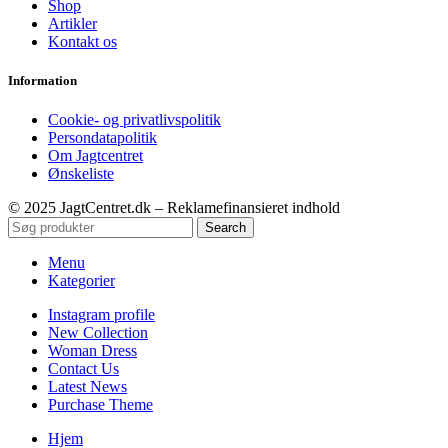
Shop
Artikler
Kontakt os
Information
Cookie- og privatlivspolitik
Persondatapolitik
Om Jagtcentret
Ønskeliste
© 2025 JagtCentret.dk – Reklamefinansieret indhold
Search
Menu
Kategorier
Instagram profile
New Collection
Woman Dress
Contact Us
Latest News
Purchase Theme
Hjem