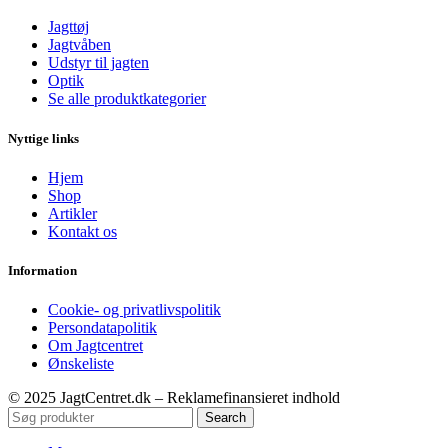
Jagttøj
Jagtvåben
Udstyr til jagten
Optik
Se alle produktkategorier
Nyttige links
Hjem
Shop
Artikler
Kontakt os
Information
Cookie- og privatlivspolitik
Persondatapolitik
Om Jagtcentret
Ønskeliste
© 2025 JagtCentret.dk – Reklamefinansieret indhold
Search