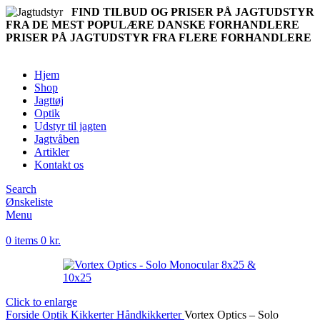
FIND TILBUD OG PRISER PÅ JAGTUDSTYR
FRA DE MEST POPULÆRE DANSKE FORHANDLERE
PRISER PÅ JAGTUDSTYR FRA FLERE FORHANDLERE
Hjem
Shop
Jagttøj
Optik
Udstyr til jagten
Jagtvåben
Artikler
Kontakt os
Search
Ønskeliste
Menu
0
items
0
kr.
Click to enlarge
Forside
Optik
Kikkerter
Håndkikkerter
Vortex Optics – Solo