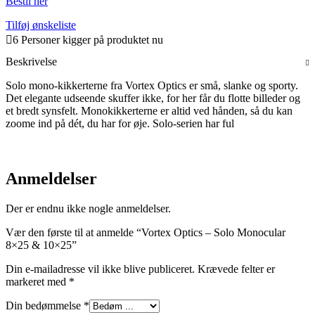
Bestil her
Tilføj ønskeliste
6
Personer kigger på produktet nu
Beskrivelse
Solo mono-kikkerterne fra Vortex Optics er små, slanke og sporty.
Det elegante udseende skuffer ikke, for her får du flotte billeder og
et bredt synsfelt. Monokikkerterne er altid ved hånden, så du kan
zoome ind på dét, du har for øje. Solo-serien har ful
Anmeldelser
Der er endnu ikke nogle anmeldelser.
Vær den første til at anmelde “Vortex Optics – Solo Monocular
8×25 & 10×25”
Din e-mailadresse vil ikke blive publiceret.
Krævede felter er
markeret med
*
Din bedømmelse
*