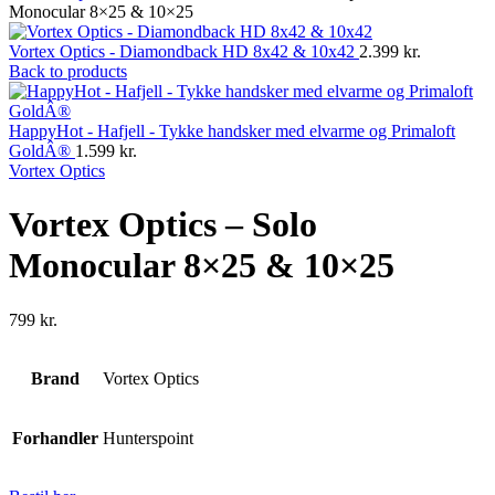
Monocular 8×25 & 10×25
Vortex Optics - Diamondback HD 8x42 & 10x42
2.399
kr.
Back to products
HappyHot - Hafjell - Tykke handsker med elvarme og Primaloft
GoldÂ®
1.599
kr.
Vortex Optics
Vortex Optics – Solo
Monocular 8×25 & 10×25
799
kr.
Brand
Vortex Optics
Forhandler
Hunterspoint