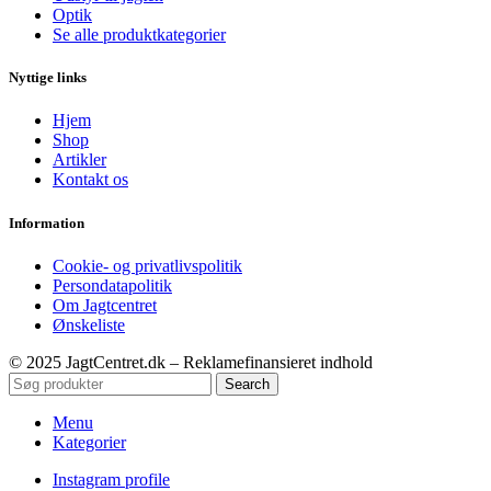
Optik
Se alle produktkategorier
Nyttige links
Hjem
Shop
Artikler
Kontakt os
Information
Cookie- og privatlivspolitik
Persondatapolitik
Om Jagtcentret
Ønskeliste
© 2025 JagtCentret.dk – Reklamefinansieret indhold
Search
Menu
Kategorier
Instagram profile