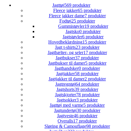
Jagttøj
569 produkter
Fleece jakker
65 produkter
Fleece jakker dame
7 produkter
Fodtøj
25 produkter
Gummistøvler
19 produkter
Jagtsko
0 produkter
Jagtstøvler
6 produkter
Hovedbeklædning
15 produkter
Jagt t-shirts
23 produkter
Jagtbælter- og seler
17 produkter
Jagtbukser
37 produkter
Jagtbukser til damer
5 produkter
Jagthandsker
0 produkter
Jagtjakker
58 produkter
Jagtjakker til damer
2 produkter
Jagtregntøj
64 produkter
Jagtshorts
39 produkter
Jagtskjorter
78 produkter
Jagtsokker
3 produkter
Jagttøj med varme
5 produkter
Jagtundertøj
30 produkter
Jagtveste
46 produkter
Overalls
17 produkter
Sløring & Camouflage
98 produkter