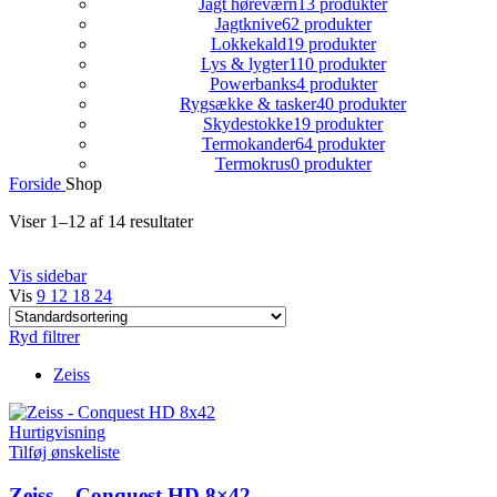
Jagt høreværn
13 produkter
Jagtknive
62 produkter
Lokkekald
19 produkter
Lys & lygter
110 produkter
Powerbanks
4 produkter
Rygsække & tasker
40 produkter
Skydestokke
19 produkter
Termokander
64 produkter
Termokrus
0 produkter
Forside
Shop
Viser 1–12 af 14 resultater
Vis sidebar
Vis
9
12
18
24
Ryd filtrer
Zeiss
Hurtigvisning
Tilføj ønskeliste
Zeiss – Conquest HD 8×42