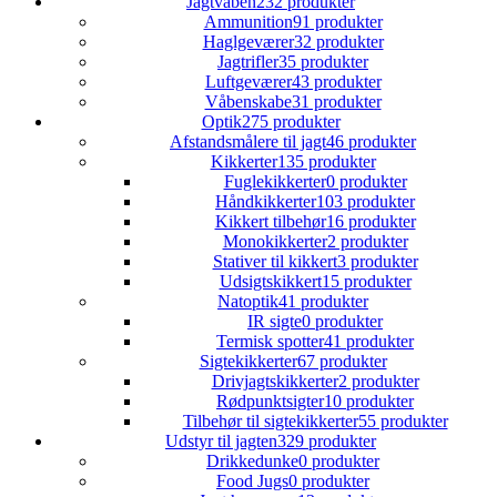
Jagtvåben
232 produkter
Ammunition
91 produkter
Haglgeværer
32 produkter
Jagtrifler
35 produkter
Luftgeværer
43 produkter
Våbenskabe
31 produkter
Optik
275 produkter
Afstandsmålere til jagt
46 produkter
Kikkerter
135 produkter
Fuglekikkerter
0 produkter
Håndkikkerter
103 produkter
Kikkert tilbehør
16 produkter
Monokikkerter
2 produkter
Stativer til kikkert
3 produkter
Udsigtskikkert
15 produkter
Natoptik
41 produkter
IR sigte
0 produkter
Termisk spotter
41 produkter
Sigtekikkerter
67 produkter
Drivjagtskikkerter
2 produkter
Rødpunktsigter
10 produkter
Tilbehør til sigtekikkerter
55 produkter
Udstyr til jagten
329 produkter
Drikkedunke
0 produkter
Food Jugs
0 produkter