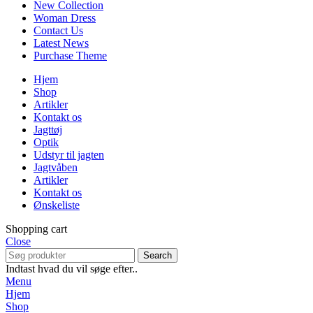
New Collection
Woman Dress
Contact Us
Latest News
Purchase Theme
Hjem
Shop
Artikler
Kontakt os
Jagttøj
Optik
Udstyr til jagten
Jagtvåben
Artikler
Kontakt os
Ønskeliste
Shopping cart
Close
Search
Indtast hvad du vil søge efter..
Menu
Hjem
Shop