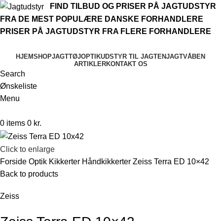
FIND TILBUD OG PRISER PÅ JAGTUDSTYR
FRA DE MEST POPULÆRE DANSKE FORHANDLERE
PRISER PÅ JAGTUDSTYR FRA FLERE FORHANDLERE
HJEM
SHOP
JAGTTØJ
OPTIK
UDSTYR TIL JAGTEN
JAGTVÅBEN
ARTIKLER
KONTAKT OS
Search
Ønskeliste
Menu
0
items
0
kr.
Click to enlarge
Forside
Optik
Kikkerter
Håndkikkerter
Zeiss Terra ED 10×42
Back to products
Zeiss