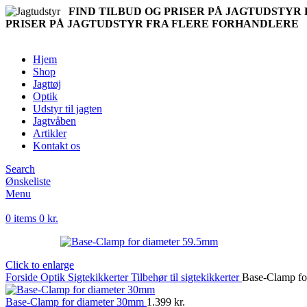
FIND TILBUD OG PRISER PÅ JAGTUDSTY
PRISER PÅ JAGTUDSTYR FRA FLERE FORHANDLERE
Hjem
Shop
Jagttøj
Optik
Udstyr til jagten
Jagtvåben
Artikler
Kontakt os
Search
Ønskeliste
Menu
0
items
0
kr.
Click to enlarge
Forside
Optik
Sigtekikkerter
Tilbehør til sigtekikkerter
Base-Clamp fo
Base-Clamp for diameter 30mm
1.399
kr.