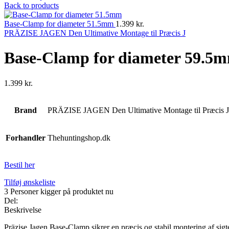
Back to products
Base-Clamp for diameter 51.5mm
1.399
kr.
PRÄZISE JAGEN Den Ultimative Montage til Præcis J
Base-Clamp for diameter 59.5
1.399
kr.
Brand
PRÄZISE JAGEN Den Ultimative Montage til Præcis J
Forhandler
Thehuntingshop.dk
Bestil her
Tilføj ønskeliste
3
Personer kigger på produktet nu
Del:
Beskrivelse
Präzise Jagen Base-Clamp sikrer en præcis og stabil montering af sigt