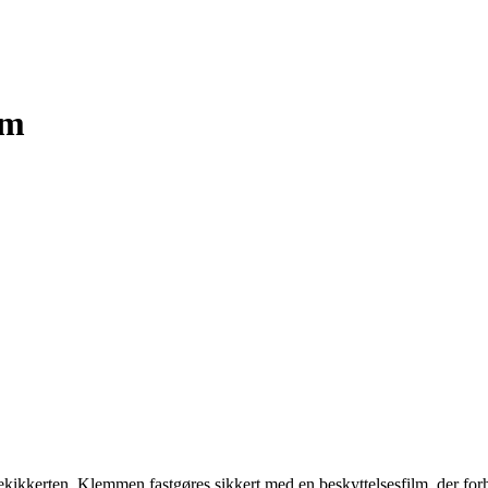
mm
ekikkerten. Klemmen fastgøres sikkert med en beskyttelsesfilm, der forh