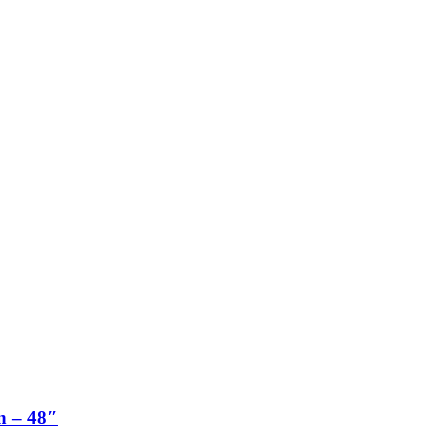
n – 48″