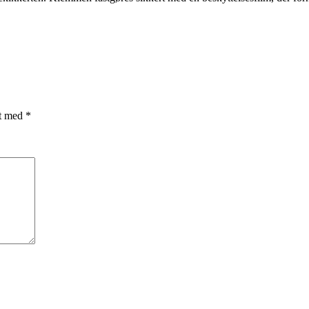
et med
*