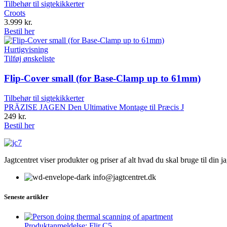
Tilbehør til sigtekikkerter
Croots
3.999
kr.
Bestil her
Hurtigvisning
Tilføj ønskeliste
Flip-Cover small (for Base-Clamp up to 61mm)
Tilbehør til sigtekikkerter
PRÄZISE JAGEN Den Ultimative Montage til Præcis J
249
kr.
Bestil her
Jagtcentret viser produkter og priser af alt hvad du skal bruge til din 
info@jagtcentret.dk
Seneste artikler
Produktanmeldelse: Flir C5