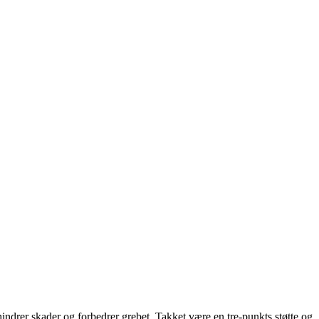
indrer skader og forbedrer grebet. Takket være en tre-punkts støtte og