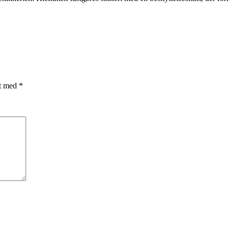
et med
*