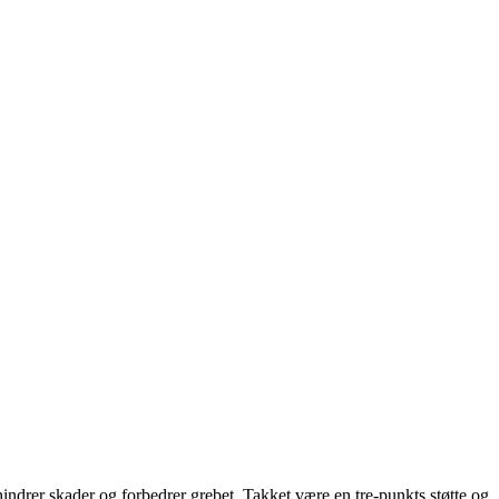
indrer skader og forbedrer grebet. Takket være en tre-punkts støtte og