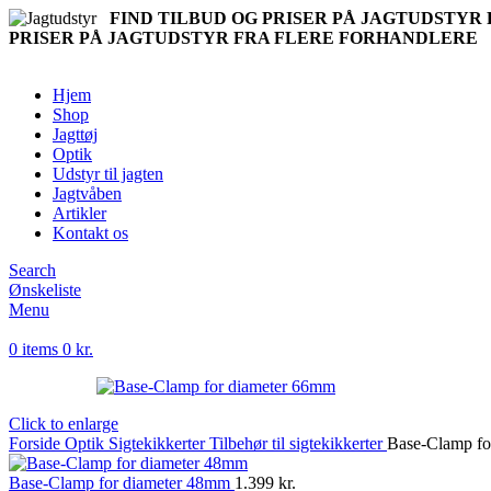
FIND TILBUD OG PRISER PÅ JAGTUDSTY
PRISER PÅ JAGTUDSTYR FRA FLERE FORHANDLERE
Hjem
Shop
Jagttøj
Optik
Udstyr til jagten
Jagtvåben
Artikler
Kontakt os
Search
Ønskeliste
Menu
0
items
0
kr.
Click to enlarge
Forside
Optik
Sigtekikkerter
Tilbehør til sigtekikkerter
Base-Clamp fo
Base-Clamp for diameter 48mm
1.399
kr.