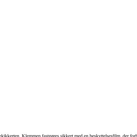
ekikkerten. Klemmen fastgøres sikkert med en beskyttelsesfilm, der forh