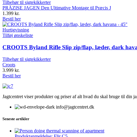
Tilbehør til sigtekikkerter
PRÄZISE JAGEN Den Ultimative Montage til Præcis J
1.399
kr.
Bestil her
Hurtigvisning
Tilføj ønskeliste
CROOTS Byland Rifle Slip zip/flap, læder, dark hav
Tilbehør til sigtekikkerter
Croots
3.999
kr.
Bestil her
Jagtcentret viser produkter og priser af alt hvad du skal bruge til din 
info@jagtcentret.dk
Seneste artikler
Produktanmeldelse: Flir C5