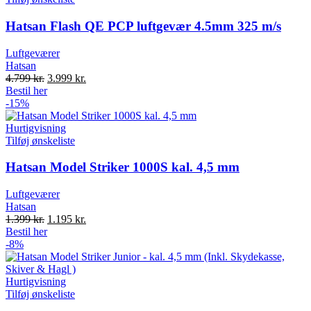
Hatsan Flash QE PCP luftgevær 4.5mm 325 m/s
Luftgeværer
Hatsan
Original
Current
4.799
kr.
3.999
kr.
price
price
Bestil her
was:
is:
-15%
4.799 kr..
3.999 kr..
Hurtigvisning
Tilføj ønskeliste
Hatsan Model Striker 1000S kal. 4,5 mm
Luftgeværer
Hatsan
Original
Current
1.399
kr.
1.195
kr.
price
price
Bestil her
was:
is:
-8%
1.399 kr..
1.195 kr..
Hurtigvisning
Tilføj ønskeliste