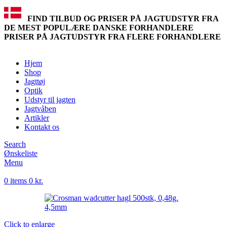
FIND TILBUD OG PRISER PÅ JAGTUDSTYR FRA
DE MEST POPULÆRE DANSKE FORHANDLERE
PRISER PÅ JAGTUDSTYR FRA FLERE FORHANDLERE
Hjem
Shop
Jagttøj
Optik
Udstyr til jagten
Jagtvåben
Artikler
Kontakt os
Search
Ønskeliste
Menu
0
items
0
kr.
Click to enlarge