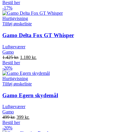
price
price
Bestil her
was:
is:
-17%
3.699 kr..
2.799 kr..
Hurtigvisning
Tilføj ønskeliste
Gamo Delta Fox GT Whisper
Luftgeværer
Gamo
Original
Current
1.425
kr.
1.180
kr.
price
price
Bestil her
was:
is:
-20%
1.425 kr..
1.180 kr..
Hurtigvisning
Tilføj ønskeliste
Gamo Egern skydemål
Luftgeværer
Gamo
Original
Current
499
kr.
399
kr.
price
price
Bestil her
was:
is:
-20%