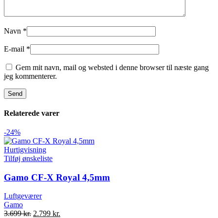
Navn
*
E-mail
*
Gem mit navn, mail og websted i denne browser til næste gang
jeg kommenterer.
Relaterede varer
-24%
Hurtigvisning
Tilføj ønskeliste
Gamo CF-X Royal 4,5mm
Luftgeværer
Gamo
Original
Current
3.699
kr.
2.799
kr.