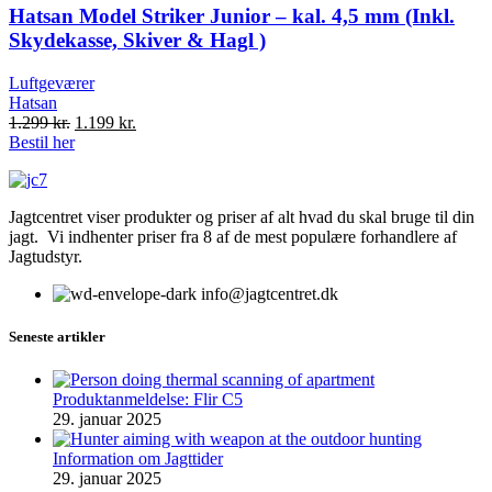
Hatsan Model Striker Junior – kal. 4,5 mm (Inkl.
Skydekasse, Skiver & Hagl )
Luftgeværer
Hatsan
Original
Current
1.299
kr.
1.199
kr.
price
price
Bestil her
was:
is:
1.299 kr..
1.199 kr..
Jagtcentret viser produkter og priser af alt hvad du skal bruge til din
jagt. Vi indhenter priser fra 8 af de mest populære forhandlere af
Jagtudstyr.
info@jagtcentret.dk
Seneste artikler
Produktanmeldelse: Flir C5
29. januar 2025
Information om Jagttider
29. januar 2025