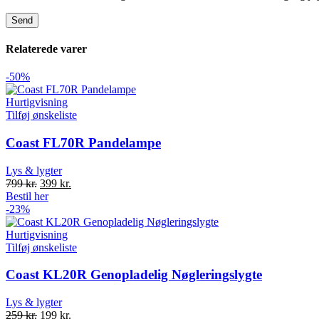
Relaterede varer
-50%
Hurtigvisning
Tilføj ønskeliste
Coast FL70R Pandelampe
Lys & lygter
Original
Current
799
kr.
399
kr.
price
price
Bestil her
was:
is:
-23%
799 kr..
399 kr..
Hurtigvisning
Tilføj ønskeliste
Coast KL20R Genopladelig Nøgleringslygte
Lys & lygter
Original
Current
259
kr.
199
kr.