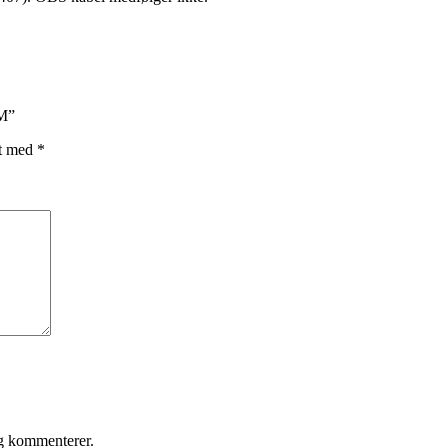
M”
et med
*
eg kommenterer.