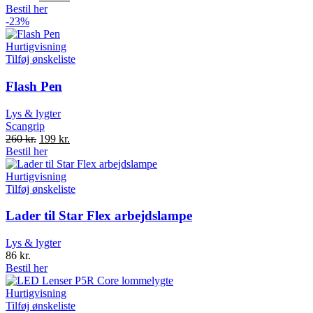
price
price
Bestil her
was:
is:
-23%
259 kr..
199 kr..
Hurtigvisning
Tilføj ønskeliste
Flash Pen
Lys & lygter
Scangrip
Original
Current
260
kr.
199
kr.
price
price
Bestil her
was:
is:
260 kr..
199 kr..
Hurtigvisning
Tilføj ønskeliste
Lader til Star Flex arbejdslampe
Lys & lygter
86
kr.
Bestil her
Hurtigvisning
Tilføj ønskeliste