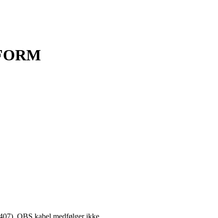
IFORM
407). OBS kabel medfølger ikke.