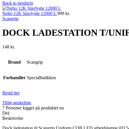
Back to products
Nebo 12K Stavlygte 12000 L
999
kr.
Scangrip
DOCK LADESTATION T/UN
148
kr.
Brand
Scangrip
Forhandler
Specialbutikken
Bestil her
Tilføj ønskeliste
7
Personer kigger på produktet nu
Del:
Beskrivelse
Dock ladestation til Scangrip Uniform COB LED arbejdslampe (03.5