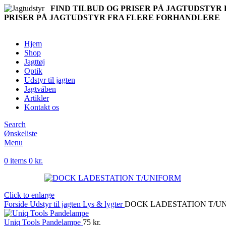
FIND TILBUD OG PRISER PÅ JAGTUDSTY
PRISER PÅ JAGTUDSTYR FRA FLERE FORHANDLERE
Hjem
Shop
Jagttøj
Optik
Udstyr til jagten
Jagtvåben
Artikler
Kontakt os
Search
Ønskeliste
Menu
0
items
0
kr.
Click to enlarge
Forside
Udstyr til jagten
Lys & lygter
DOCK LADESTATION T/U
Uniq Tools Pandelampe
75
kr.