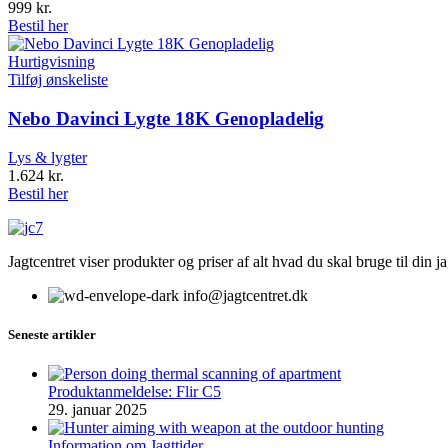
999
kr.
Bestil her
Hurtigvisning
Tilføj ønskeliste
Nebo Davinci Lygte 18K Genopladelig
Lys & lygter
1.624
kr.
Bestil her
Jagtcentret viser produkter og priser af alt hvad du skal bruge til din 
info@jagtcentret.dk
Seneste artikler
Produktanmeldelse: Flir C5
29. januar 2025
Information om Jagttider