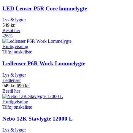
LED Lenser P5R Core lommelygte
Lys & lygter
549
kr.
Bestil her
-26%
Hurtigvisning
Tilføj ønskeliste
Ledlenser P6R Work Lommelygte
Lys & lygter
Ledlenser
Original
Current
949
kr.
699
kr.
price
price
Bestil her
was:
is:
949 kr..
699 kr..
Hurtigvisning
Tilføj ønskeliste
Nebo 12K Stavlygte 12000 L
Lys & lygter