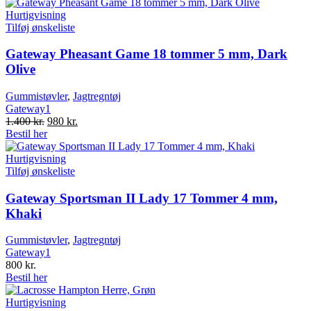
Hurtigvisning
Tilføj ønskeliste
Gateway Pheasant Game 18 tommer 5 mm, Dark
Olive
Gummistøvler
,
Jagtregntøj
Gateway1
Original
Current
1.400
kr.
980
kr.
price
price
Bestil her
was:
is:
1.400 kr..
980 kr..
Hurtigvisning
Tilføj ønskeliste
Gateway Sportsman II Lady 17 Tommer 4 mm,
Khaki
Gummistøvler
,
Jagtregntøj
Gateway1
800
kr.
Bestil her
Hurtigvisning