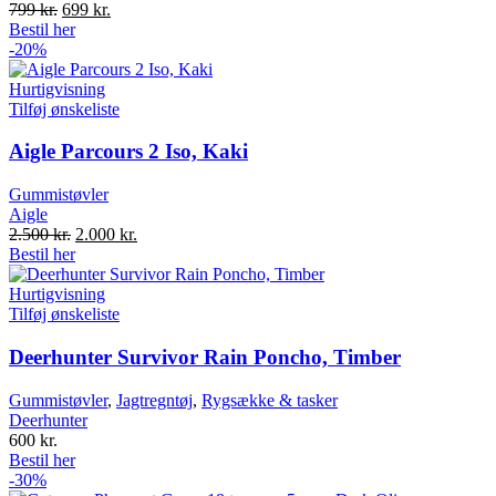
Original
Current
799
kr.
699
kr.
price
price
Bestil her
was:
is:
-20%
799 kr..
699 kr..
Hurtigvisning
Tilføj ønskeliste
Aigle Parcours 2 Iso, Kaki
Gummistøvler
Aigle
Original
Current
2.500
kr.
2.000
kr.
price
price
Bestil her
was:
is:
2.500 kr..
2.000 kr..
Hurtigvisning
Tilføj ønskeliste
Deerhunter Survivor Rain Poncho, Timber
Gummistøvler
,
Jagtregntøj
,
Rygsække & tasker
Deerhunter
600
kr.
Bestil her
-30%