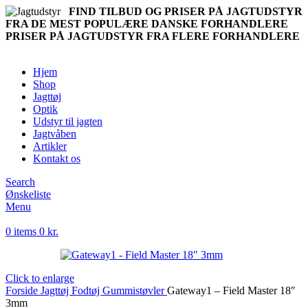
FIND TILBUD OG PRISER PÅ JAGTUDSTYR
FRA DE MEST POPULÆRE DANSKE FORHANDLERE
PRISER PÅ JAGTUDSTYR FRA FLERE FORHANDLERE
Hjem
Shop
Jagttøj
Optik
Udstyr til jagten
Jagtvåben
Artikler
Kontakt os
Search
Ønskeliste
Menu
0
items
0
kr.
Click to enlarge
Forside
Jagttøj
Fodtøj
Gummistøvler
Gateway1 – Field Master 18″
3mm