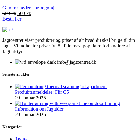
Gummistøvler
,
Jagtregntøj
Original
Current
650
kr.
500
kr.
price
price
Bestil her
was:
is:
650 kr..
500 kr..
Jagtcentret viser produkter og priser af alt hvad du skal bruge til din
jagt. Vi indhenter priser fra 8 af de mest populære forhandlere af
Jagtudstyr.
info@jagtcentret.dk
Seneste artikler
Produktanmeldelse: Flir C5
29. januar 2025
Information om Jagttider
29. januar 2025
Kategorier
Jagttøj