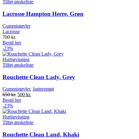
Tilføj ønskeliste
Lacrosse Hampton Herre, Grøn
Gummistøvler
Lacrosse
700
kr.
Bestil her
-23%
Hurtigvisning
Tilføj ønskeliste
Rouchette Clean Lady, Grey
Gummistøvler
,
Jagtregntøj
Original
Current
650
kr.
500
kr.
price
price
Bestil her
was:
is:
-23%
650 kr..
500 kr..
Hurtigvisning
Tilføj ønskeliste
Rouchette Clean Land, Khaki