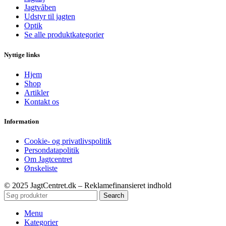
Jagtvåben
Udstyr til jagten
Optik
Se alle produktkategorier
Nyttige links
Hjem
Shop
Artikler
Kontakt os
Information
Cookie- og privatlivspolitik
Persondatapolitik
Om Jagtcentret
Ønskeliste
© 2025 JagtCentret.dk – Reklamefinansieret indhold
Search
Menu
Kategorier