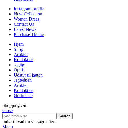
Instagram profile
New Collection
Woman Dress
Contact Us
Latest News
Purchase Theme
Hjem
Shop
Artikler
Kontakt os
Jagttøj
Optik
Udstyr til jagten
Jagtvåben
Artikler
Kontakt os
Ønskeliste
Shopping cart
Close
Search
Indtast hvad du vil søge efter..
Menu