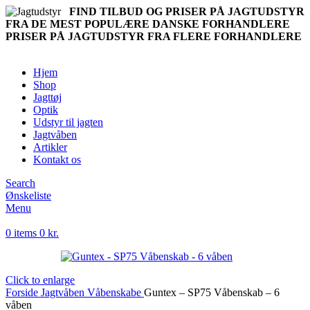
FIND TILBUD OG PRISER PÅ JAGTUDSTYR
FRA DE MEST POPULÆRE DANSKE FORHANDLERE
PRISER PÅ JAGTUDSTYR FRA FLERE FORHANDLERE
Hjem
Shop
Jagttøj
Optik
Udstyr til jagten
Jagtvåben
Artikler
Kontakt os
Search
Ønskeliste
Menu
0
items
0
kr.
Click to enlarge
Forside
Jagtvåben
Våbenskabe
Guntex – SP75 Våbenskab – 6
våben