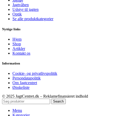
Jagttøj
Jagtvåben
Udstyr til jagten
Optik
Se alle produktkategorier
Nyttige links
Hjem
Shop
Artikler
Kontakt os
Information
Cookie- og privatlivspolitik
Persondatapolitik
Om Jagtcentret
Ønskeliste
© 2025 JagtCentret.dk – Reklamefinansieret indhold
Search
Menu
Kategorier