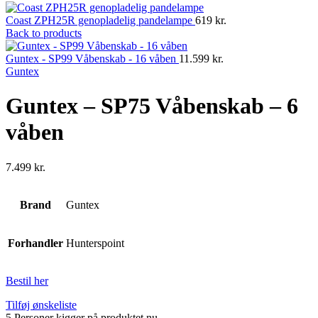
Coast ZPH25R genopladelig pandelampe
619
kr.
Back to products
Guntex - SP99 Våbenskab - 16 våben
11.599
kr.
Guntex
Guntex – SP75 Våbenskab – 6
våben
7.499
kr.
Brand
Guntex
Forhandler
Hunterspoint
Bestil her
Tilføj ønskeliste
5
Personer kigger på produktet nu