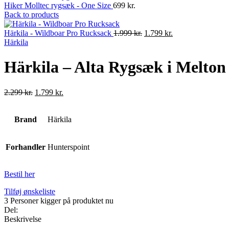
Hiker Molltec rygsæk - One Size
699
kr.
Back to products
Original
Current
Härkila - Wildboar Pro Rucksack
1.999
kr.
1.799
kr.
price
price
Härkila
was:
is:
1.999 kr..
1.799 kr..
Härkila – Alta Rygsæk i Melton
Original
Current
2.299
kr.
1.799
kr.
price
price
was:
is:
Brand
2.299 kr..
Härkila
1.799 kr..
Forhandler
Hunterspoint
Bestil her
Tilføj ønskeliste
3
Personer kigger på produktet nu
Del:
Beskrivelse