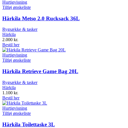
Hurtigvisning
Tilføj ønskeliste
Härkila Metso 2.0 Rucksack 36L
Rygsække & tasker
Härkila
2.000
kr.
Bestil her
Hurtigvisning
Tilføj ønskeliste
Härkila Retrieve Game Bag 20L
Rygsække & tasker
Härkila
1.100
kr.
Bestil her
Hurtigvisning
Tilføj ønskeliste
Härkila Toilettaske 3L