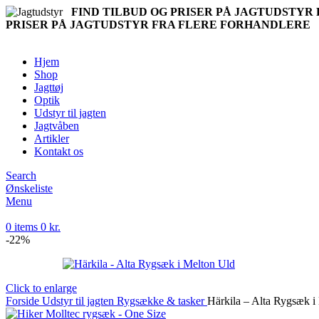
FIND TILBUD OG PRISER PÅ JAGTUDSTY
PRISER PÅ JAGTUDSTYR FRA FLERE FORHANDLERE
Hjem
Shop
Jagttøj
Optik
Udstyr til jagten
Jagtvåben
Artikler
Kontakt os
Search
Ønskeliste
Menu
0
items
0
kr.
-22%
Click to enlarge
Forside
Udstyr til jagten
Rygsække & tasker
Härkila – Alta Rygsæk i