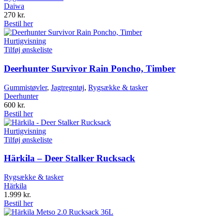
Daiwa
270
kr.
Bestil her
Hurtigvisning
Tilføj ønskeliste
Deerhunter Survivor Rain Poncho, Timber
Gummistøvler
,
Jagtregntøj
,
Rygsække & tasker
Deerhunter
600
kr.
Bestil her
Hurtigvisning
Tilføj ønskeliste
Härkila – Deer Stalker Rucksack
Rygsække & tasker
Härkila
1.999
kr.
Bestil her