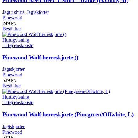
Pinewood Reed Deer T-Shirt – Dame (H.Olive, M)
Jagt t-shirts
,
Jagtskjorter
Pinewood
249
kr.
Bestil her
Hurtigvisning
Tilføj ønskeliste
Pinewood Wolf herreskjorte ()
Jagtskjorter
Pinewood
539
kr.
Bestil her
Hurtigvisning
Tilføj ønskeliste
Pinewood Wolf herreskjorte (Pinegreen/Offwhite, L)
Jagtskjorter
Pinewood
539
kr.