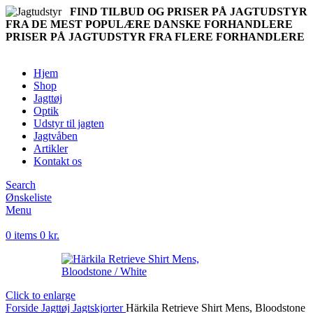
FIND TILBUD OG PRISER PÅ JAGTUDSTYR
FRA DE MEST POPULÆRE DANSKE FORHANDLERE
PRISER PÅ JAGTUDSTYR FRA FLERE FORHANDLERE
Hjem
Shop
Jagttøj
Optik
Udstyr til jagten
Jagtvåben
Artikler
Kontakt os
Search
Ønskeliste
Menu
0
items
0
kr.
Click to enlarge
Forside
Jagttøj
Jagtskjorter
Härkila Retrieve Shirt Mens, Bloodstone