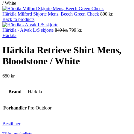
/ White
Härkila Milford Skjorte Mens, Beech Green Check
800
kr.
Back to products
Original
Current
Härkila - Aivak L/S skjorte
849
kr.
799
kr.
price
price
Härkila
was:
is:
849 kr..
799 kr..
Härkila Retrieve Shirt Mens,
Bloodstone / White
650
kr.
Brand
Härkila
Forhandler
Pro Outdoor
Bestil her
Tilføj ønskeliste