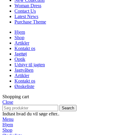
New Collection
Woman Dress
Contact Us
Latest News
Purchase Theme
Hjem
Shop
Artikler
Kontakt os
Jagttøj
Optik
Udstyr til jagten
Jagtvåben
Artikler
Kontakt os
Ønskeliste
Shopping cart
Close
Search
Indtast hvad du vil søge efter..
Menu
Hjem
Shop