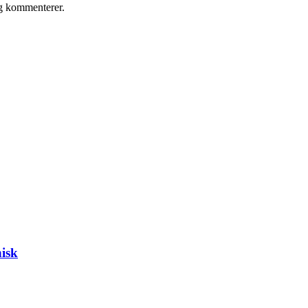
eg kommenterer.
isk