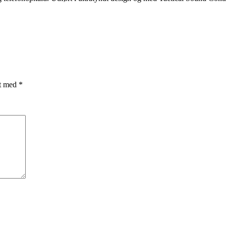
et med
*