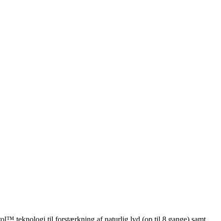
™ teknologi til forstærkning af naturlig lyd (op til 8 gange) samt