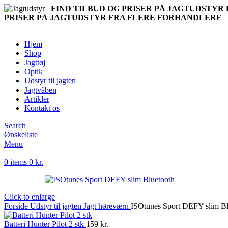
FIND TILBUD OG PRISER PÅ JAGTUDSTY
PRISER PÅ JAGTUDSTYR FRA FLERE FORHANDLERE
Hjem
Shop
Jagttøj
Optik
Udstyr til jagten
Jagtvåben
Artikler
Kontakt os
Search
Ønskeliste
Menu
0
items
0
kr.
Click to enlarge
Forside
Udstyr til jagten
Jagt høreværn
ISOtunes Sport DEFY slim Bl
Batteri Hunter Pilot 2 stk
159
kr.