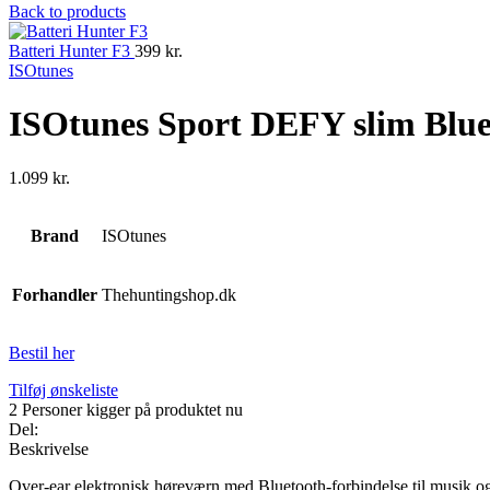
Back to products
Batteri Hunter F3
399
kr.
ISOtunes
ISOtunes Sport DEFY slim Blue
1.099
kr.
Brand
ISOtunes
Forhandler
Thehuntingshop.dk
Bestil her
Tilføj ønskeliste
2
Personer kigger på produktet nu
Del:
Beskrivelse
Over-ear elektronisk høreværn med Bluetooth-forbindelse til musik og 