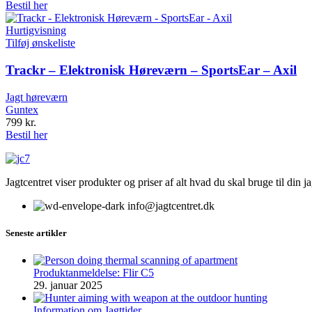
Bestil her
Hurtigvisning
Tilføj ønskeliste
Trackr – Elektronisk Høreværn – SportsEar – Axil
Jagt høreværn
Guntex
799
kr.
Bestil her
Jagtcentret viser produkter og priser af alt hvad du skal bruge til din 
info@jagtcentret.dk
Seneste artikler
Produktanmeldelse: Flir C5
29. januar 2025
Information om Jagttider