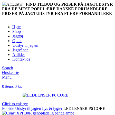
FIND TILBUD OG PRISER PÅ JAGTUDSTYR
FRA DE MEST POPULÆRE DANSKE FORHANDLERE
PRISER PÅ JAGTUDSTYR FRA FLERE FORHANDLERE
Hjem
Shop
Jagttøj
Optik
Udstyr til jagten
Jagtvåben
Artikler
Kontakt os
Search
Ønskeliste
Menu
0
items
0
kr.
Click to enlarge
Forside
Udstyr til jagten
Lys & lygter
LEDLENSER P6 CORE