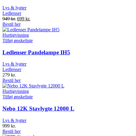
Lys & lygter
Ledlenser
Original
Current
949
kr.
699
kr.
price
price
Bestil her
was:
is:
949 kr..
699 kr..
Hurtigvisning
Tilføj ønskeliste
Ledlenser Pandelampe IH5
Lys & lygter
Ledlenser
279
kr.
Bestil her
Hurtigvisning
Tilføj ønskeliste
Nebo 12K Stavlygte 12000 L
Lys & lygter
999
kr.
Bestil her