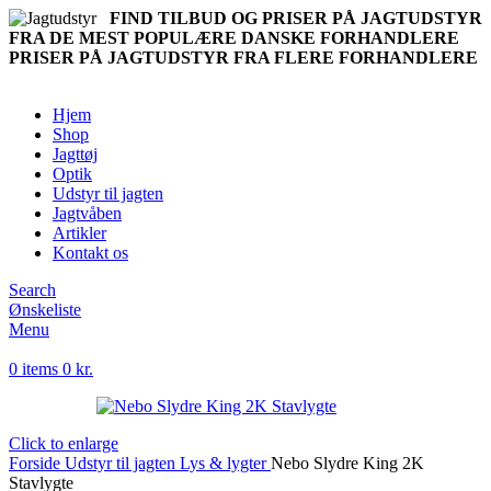
FIND TILBUD OG PRISER PÅ JAGTUDSTYR
FRA DE MEST POPULÆRE DANSKE FORHANDLERE
PRISER PÅ JAGTUDSTYR FRA FLERE FORHANDLERE
Hjem
Shop
Jagttøj
Optik
Udstyr til jagten
Jagtvåben
Artikler
Kontakt os
Search
Ønskeliste
Menu
0
items
0
kr.
Click to enlarge
Forside
Udstyr til jagten
Lys & lygter
Nebo Slydre King 2K
Stavlygte