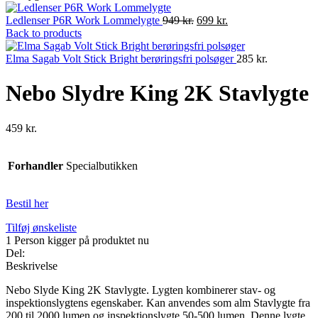
Original
Current
Ledlenser P6R Work Lommelygte
949
kr.
699
kr.
price
price
Back to products
was:
is:
949 kr..
699 kr..
Elma Sagab Volt Stick Bright berøringsfri polsøger
285
kr.
Nebo Slydre King 2K Stavlygte
459
kr.
Forhandler
Specialbutikken
Bestil her
Tilføj ønskeliste
1
Person kigger på produktet nu
Del:
Beskrivelse
Nebo Slyde King 2K Stavlygte. Lygten kombinerer stav- og
inspektionslygtens egenskaber. Kan anvendes som alm Stavlygte fra
200 til 2000 lumen og inspektionslygte 50-500 lumen. Denne lygte