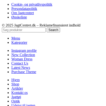
Cookie- og privatlivspolitik
Persondatapolitik
Om Jagtcentret
Ønskeliste
© 2025 JagtCentret.dk – Reklamefinansieret indhold
Search
Menu
Kategorier
Instagram profile
New Collection
Woman Dress
Contact Us
Latest News
Purchase Theme
Hjem
Shop
Artikler
Kontakt os
Jagttøj
Optik
Udstyr til jagten