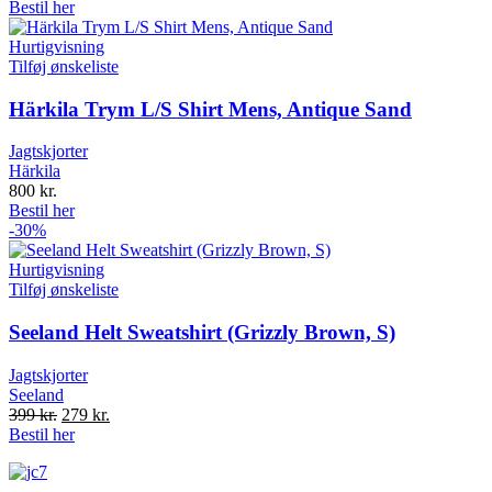
Bestil her
Hurtigvisning
Tilføj ønskeliste
Härkila Trym L/S Shirt Mens, Antique Sand
Jagtskjorter
Härkila
800
kr.
Bestil her
-30%
Hurtigvisning
Tilføj ønskeliste
Seeland Helt Sweatshirt (Grizzly Brown, S)
Jagtskjorter
Seeland
Original
Current
399
kr.
279
kr.
price
price
Bestil her
was:
is:
399 kr..
279 kr..