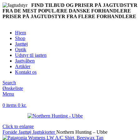
FIND TILBUD OG PRISER PÅ JAGTUDSTYR
FRA DE MEST POPULÆRE DANSKE FORHANDLERE
PRISER PÅ JAGTUDSTYR FRA FLERE FORHANDLERE
Hjem
Shop
Jagttøj
Optik
Udstyr til jagten
Jagtvåben
Artikler
Kontakt os
Search
Ønskeliste
Menu
0
items
0
kr.
Click to enlarge
Forside
Jagttøj
Jagtskjorter
Northern Hunting – Ubbe