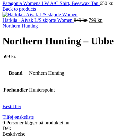
Patagonia Womens LW A/C Shirt, Beeswax Tan
650
kr.
Back to products
Original
Current
Härkila - Aivak L/S skjorte Women
849
kr.
799
kr.
price
price
Northern Hunting
was:
is:
849 kr..
799 kr..
Northern Hunting – Ubbe
599
kr.
Brand
Northern Hunting
Forhandler
Hunterspoint
Bestil her
Tilføj ønskeliste
9
Personer kigger på produktet nu
Del:
Beskrivelse