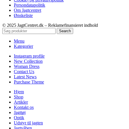
Persondatapolitik
Om Jagtcentret
Ønskeliste
© 2025 JagtCentret.dk – Reklamefinansieret indhold
Search
Menu
Kategorier
Instagram profile
New Collection
Woman Dress
Contact Us
Latest News
Purchase Theme
Hjem
Shop
Artikler
Kontakt os
Jagttøj
Optik
Udstyr til jagten
Jagtvåben