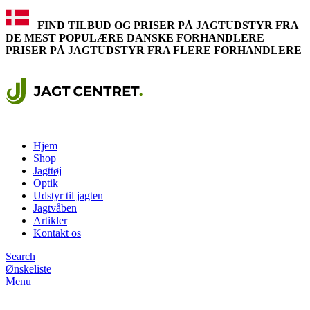
FIND TILBUD OG PRISER PÅ JAGTUDSTYR FRA
DE MEST POPULÆRE DANSKE FORHANDLERE
PRISER PÅ JAGTUDSTYR FRA FLERE FORHANDLERE
Hjem
Shop
Jagttøj
Optik
Udstyr til jagten
Jagtvåben
Artikler
Kontakt os
Search
Ønskeliste
Menu