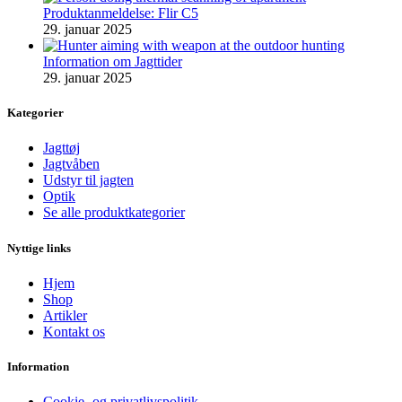
Produktanmeldelse: Flir C5
29. januar 2025
Information om Jagttider
29. januar 2025
Kategorier
Jagttøj
Jagtvåben
Udstyr til jagten
Optik
Se alle produktkategorier
Nyttige links
Hjem
Shop
Artikler
Kontakt os
Information
Cookie- og privatlivspolitik