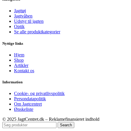
Jagttøj
Jagtvåben
Udstyr til jagten
Optik
Se alle produktkategorier
Nyttige links
Hjem
Shop
Artikler
Kontakt os
Information
Cookie- og privatlivspolitik
Persondatapolitik
Om Jagtcentret
Ønskeliste
© 2025 JagtCentret.dk – Reklamefinansieret indhold
Search