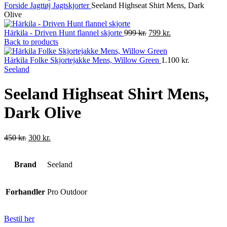
Forside
Jagttøj
Jagtskjorter
Seeland Highseat Shirt Mens, Dark
Olive
Original
Current
Härkila - Driven Hunt flannel skjorte
999
kr.
799
kr.
price
price
Back to products
was:
is:
999 kr..
799 kr..
Härkila Folke Skjortejakke Mens, Willow Green
1.100
kr.
Seeland
Seeland Highseat Shirt Mens,
Dark Olive
Original
Current
450
kr.
300
kr.
price
price
was:
is:
Brand
450 kr..
Seeland
300 kr..
Forhandler
Pro Outdoor
Bestil her